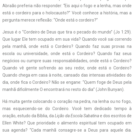
Abraão preferia não responder:
“
Eis aqui o fogo e a lenha, mas onde
está o cordeiro para o holocausto?” Você conhece a história, mas a
pergunta merece reflexão: “Onde está o cordeiro?”
Jesus é o “Cordeiro de Deus que tira o pecado do mundo” (Jo 1:29).
Que lugar Ele tem ocupado em sua vida? Quando você sai correndo
pela manhã, onde está o Cordeiro? Quando faz suas provas na
escola ou universidade, onde está o Cordeiro? Quando faz seus
negócios ou cumpre suas responsabilidades, onde está o Cordeiro?
Quando vê gente sofrendo ao seu redor, onde está o Cordeiro?
Quando chega em casa à noite, cansado das intensas atividades do
dia, onde fica o Cordeiro? Não se engane: “Quem foge de Deus pela
manhã dificilmente O encontrará no resto do dia” (John Bunyan).
Há muita gente colocando o coração na pedra, na lenha ou no fogo,
mas esquecendo-se do Cordeiro. Você tem dedicado tempo à
oração, estudo da Bíblia, da
Lição da Escola Sabatina
e dos escritos de
Ellen White? Que prioridade o alimento espiritual tem ocupado em
sua agenda? “Cada manhã ­consagre-se a Deus para aquele dia.