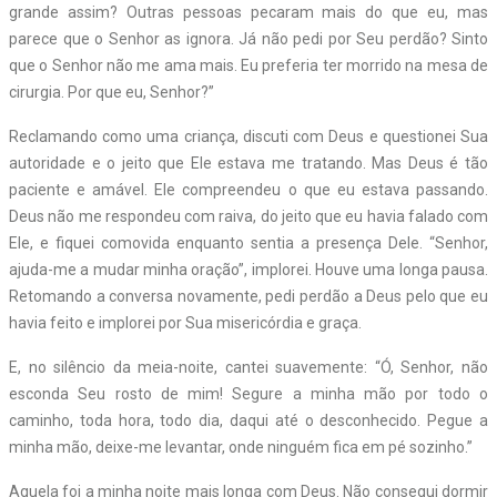
grande assim? Outras pessoas pecaram mais do que eu, mas
parece que o Senhor as ignora. Já não pedi por Seu perdão? Sinto
que o Senhor não me ama mais. Eu preferia ter morrido na mesa de
cirurgia. Por que eu, Senhor?”
Reclamando como uma criança, discuti com Deus e questionei Sua
autoridade e o jeito que Ele estava me tratando. Mas Deus é tão
paciente e amável. Ele compreendeu o que eu estava passando.
Deus não me respondeu com raiva, do jeito que eu havia falado com
Ele, e fiquei comovida enquanto sentia a presença Dele. “Senhor,
ajuda-me a mudar minha oração”, implorei. Houve uma longa pausa.
Retomando a conversa novamente, pedi perdão a Deus pelo que eu
havia feito e implorei por Sua misericórdia e graça.
E, no silêncio da meia-noite, cantei suavemente: “Ó, Senhor, não
esconda Seu rosto de mim! Segure a minha mão por todo o
caminho, toda hora, todo dia, daqui até o desconhecido. Pegue a
minha mão, deixe-me levantar, onde ninguém fica em pé sozinho.”
Aquela foi a minha noite mais longa com Deus. Não consegui dormir