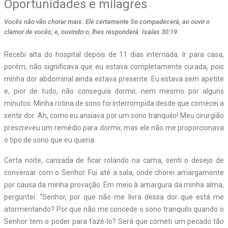
Oportunidades e milagres
Vocês não vão chorar mais. Ele certamente Se compadecerá, ao ouvir o
clamor de vocês; e, ouvindo-o, lhes responderá. Isaías 30:19
Recebi alta do hospital depois de 11 dias internada. Ir para casa,
porém, não significava que eu estava completamente curada, pois
minha dor abdominal ainda estava presente. Eu estava sem apetite
e, pior de tudo, não conseguia dormir, nem mesmo por alguns
minutos. Minha rotina de sono foi interrompida desde que comecei a
sentir dor. Ah, como eu ansiava por um sono tranquilo! Meu cirurgião
prescreveu um remédio para dormir, mas ele não me proporcionava
o tipo de sono que eu queria.
Certa noite, cansada de ficar rolando na cama, senti o desejo de
conversar com o Senhor. Fui até a sala, onde chorei amargamente
por causa da minha provação. Em meio à amargura da minha alma,
perguntei: “Senhor, por que não me livra dessa dor que está me
atormentando? Por que não me concede o sono tranquilo quando o
Senhor tem o poder para fazê-lo? Será que cometi um pecado tão