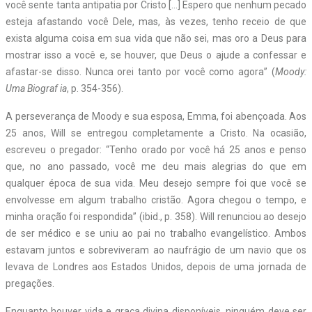
você sente tanta antipatia por Cristo […] Espero que nenhum pecado
esteja afastando você Dele, mas, às vezes, tenho receio de que
exista alguma coisa em sua vida que não sei, mas oro a Deus para
mostrar isso a você e, se houver, que Deus o ajude a confessar e
afastar-se disso. Nunca orei tanto por você como agora” (
Moody:
Uma Biograf ia
, p. 354-356).
A perseverança de Moody e sua esposa, Emma, foi abençoada. Aos
25 anos, Will se entregou completamente a Cristo. Na ocasião,
escreveu o pregador: “Tenho orado por você há 25 anos e penso
que, no ano passado, você me deu mais alegrias do que em
qualquer época de sua vida. Meu desejo sempre foi que você se
envolvesse em algum trabalho cristão. Agora chegou o tempo, e
minha oração foi respondida” (ibid., p. 358). Will renunciou ao desejo
de ser médico e se uniu ao pai no trabalho evangelístico. Ambos
estavam juntos e sobreviveram ao naufrágio de um navio que os
levava de Londres aos Estados Unidos, depois de uma jornada de
pregações.
Enquanto houver vida e graça divina disponíveis, ninguém deve ser