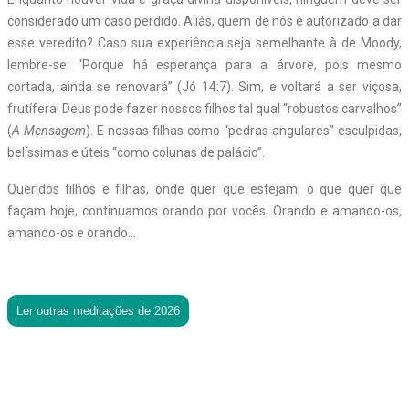
considerado um caso perdido. Aliás, quem de nós é autorizado a dar
esse veredito? Caso sua experiência seja semelhante à de Moody,
lembre-se: “Porque há esperança para a árvore, pois mesmo
cortada, ainda se renovará” (Jó 14:7). Sim, e voltará a ser viçosa,
frutífera! Deus pode fazer nossos filhos tal qual “robustos carvalhos”
(
A Mensagem
). E nossas filhas como “pedras angulares” esculpidas,
belíssimas e úteis “como colunas de palácio”.
Queridos filhos e filhas, onde quer que estejam, o que quer que
façam hoje, continuamos orando por vocês. Orando e amando-os,
amando-os e orando…
Ler outras meditações de 2026