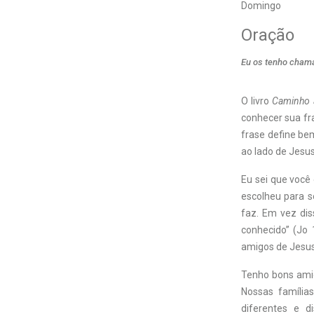
Domingo
Oração
Eu os tenho chama
O livro
Caminho a
conhecer sua fr
frase define b
ao lado de Jesu
Eu sei que você
escolheu para s
faz. Em vez dis
conhecido” (Jo
amigos de Jesus!
Tenho bons ami
Nossas famíli
diferentes e d