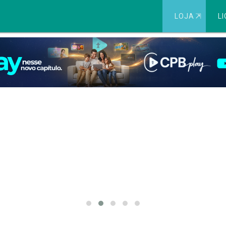
LOJA
⇱
LI