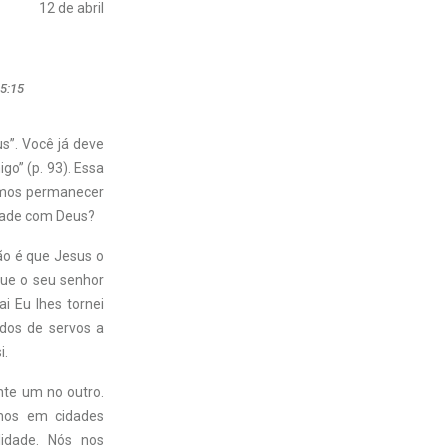
12 de abril
15:15
s”. Você já deve
o” (p. 93). Essa
emos permanecer
dade com Deus?
ão é que Jesus o
que o seu senhor
i Eu lhes tornei
dos de servos a
i.
te um no outro.
mos em cidades
lidade. Nós nos