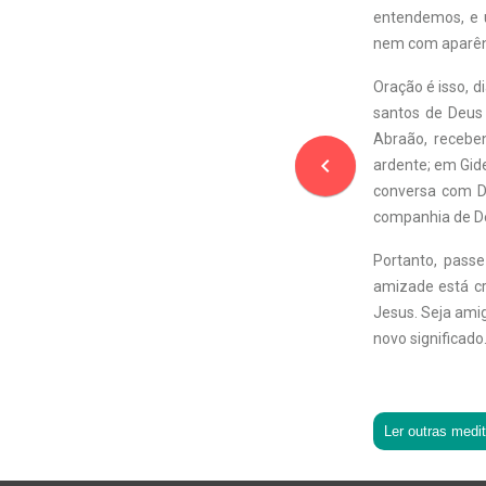
entendemos, e 
nem com aparên
Oração é isso, d
santos de Deus
Abraão, recebe
navigate_before
ardente; em Gid
conversa com De
companhia de D
Portanto, pass
amizade está cr
Jesus. Seja ami
novo significado
Ler outras medi