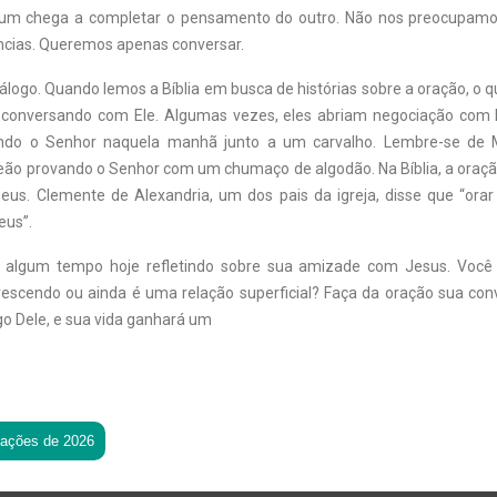
um chega a completar o pensamento do outro. Não nos preocupam
cias. Queremos apenas conversar.
iálogo. Quando lemos a Bíblia em busca de histórias sobre a oração, o
 conversando com Ele. Algumas vezes, eles abriam negociação com
ndo o Senhor naquela manhã junto a um carvalho. Lembre-se de 
eão provando o Senhor com um chumaço de algodão. Na Bíblia, a oraç
us. Clemente de Alexandria, um dos pais da igreja, disse que “ora
eus”.
e algum tempo hoje refletindo sobre sua amizade com Jesus. Você
escendo ou ainda é uma relação superficial? Faça da oração sua con
go Dele, e sua vida ganhará um
.
tações de 2026