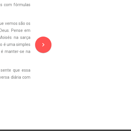
os com fórmulas
 que vemos são os
 Deus. Pense em
Moisés na sarça
navigate_next
ão é uma simples
r é manter-se na
 sente que essa
versa diária com