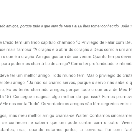
do amigos, porque tudo o que ouvi de Meu Pai Eu lhes tornei conhecido. João 
 Cristo
tem um lindo capítulo chamado “O Privilégio de Falar com Deu
ase mais famosa: “A oração é o abrir do coração a Deus como a um amig
em o que é a oração. Amigos gostam de conversar. Quanto tempo dev
s para podermos chamá-Lo de amigo? Como ter profundidade e intimi
 deve ter um melhor amigo. Todo mundo tem. Mas o privilégio do crist
er Seu amigo. “Já não os chamo servos, porque o servo não sabe o 
so, Eu os tenho chamado amigos, porque tudo o que ouvi de Meu Pa
 15:15). Consegue imaginar algo melhor do que isso? Fomos promovi
 Ele nos conta “tudo”. Os verdadeiros amigos não têm segredos entre s
gos, mas meu melhor amigo chama-se Walter. Confiamos sinceramen
as se conhecem e sabem que um pode contar com o outro. Vive
istantes, mas, quando estamos juntos, a conversa flui com faci