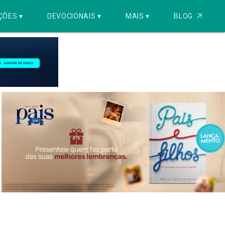
ÇÕES ▾
DEVOCIONAIS ▾
MAIS ▾
BLOG
⇱