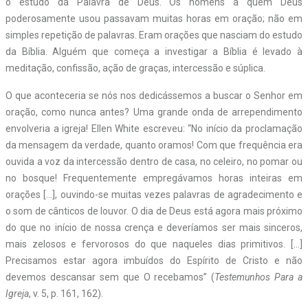
o estudo da Palavra de Deus. Os homens a quem Deus
poderosamente usou passavam muitas horas em oração; não em
simples repetição de palavras. Eram orações que nasciam do estudo
da Bíblia. Alguém que começa a investigar a Bíblia é levado à
meditação, confissão, ação de graças, intercessão e súplica.
O que aconteceria se nós nos dedicássemos a buscar o Senhor em
oração, como nunca antes? Uma grande onda de arrependimento
envolveria a igreja! Ellen White escreveu: “No início da proclamação
da mensagem da verdade, quanto oramos! Com que frequência era
ouvida a voz da intercessão dentro de casa, no celeiro, no pomar ou
no bosque! Frequentemente empregávamos horas inteiras em
orações […], ouvindo-se muitas vezes palavras de agradecimento e
o som de cânticos de louvor. O dia de Deus está agora mais próximo
do que no início de nossa crença e deveríamos ser mais sinceros,
mais zelosos e fervorosos do que naqueles dias primitivos. […]
Precisamos estar agora imbuídos do Espírito de Cristo e não
devemos descansar sem que O recebamos” (
Testemunhos Para a
Igreja
, v. 5, p. 161, 162).