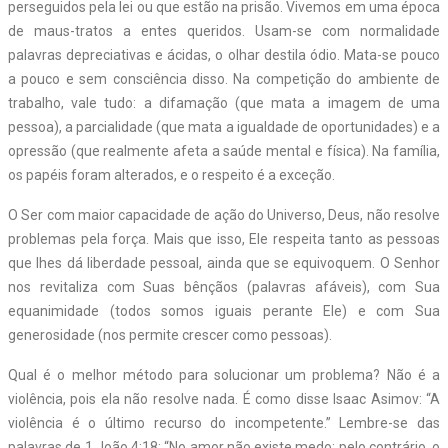
perseguidos pela lei ou que estão na prisão. Vivemos em uma época
de maus-tratos a entes queridos. Usam-se com normalidade
palavras depreciativas e ácidas, o olhar destila ódio. Mata-se pouco
a pouco e sem consciência disso. Na competição do ambiente de
trabalho, vale tudo: a difamação (que mata a imagem de uma
pessoa), a parcialidade (que mata a igualdade de oportunidades) e a
opressão (que realmente afeta a saúde mental e física). Na família,
os papéis foram alterados, e o respeito é a exceção.
O Ser com maior capacidade de ação do Universo, Deus, não resolve
problemas pela força. Mais que isso, Ele respeita tanto as pessoas
que lhes dá liberdade pessoal, ainda que se equivoquem. O Senhor
nos revitaliza com Suas bênçãos (palavras afáveis), com Sua
equanimidade (todos somos iguais perante Ele) e com Sua
generosidade (nos permite crescer como pessoas).
Qual é o melhor método para solucionar um problema? Não é a
violência, pois ela não resolve nada. É como disse Isaac Asimov: “A
violência é o último recurso do incompetente.” Lembre-se das
palavras de 1 João 4:18: “No amor não existe medo; pelo contrário, o