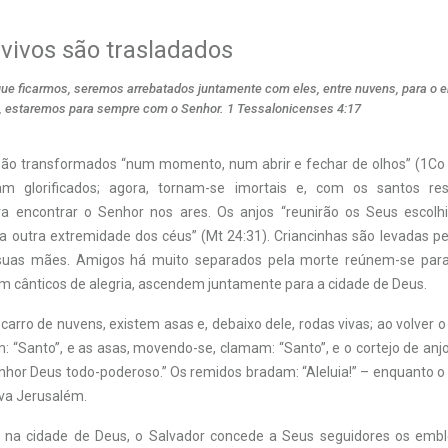
 vivos são trasladados
 que ficarmos, seremos arrebatados juntamente com eles, entre nuvens, para o 
m, estaremos para sempre com o Senhor. 1 Tessalonicenses 4:17
 são transformados “num momento, num abrir e fechar de olhos” (1Co 
am glorificados; agora, tornam-se imortais e, com os santos res
a encontrar o Senhor nos ares. Os anjos “reunirão os Seus escolh
a outra extremidade dos céus” (Mt 24:31). Criancinhas são levadas pe
suas mães. Amigos há muito separados pela morte reúnem-se par
m cânticos de alegria, ascendem juntamente para a cidade de Deus.
carro de nuvens, existem asas e, debaixo dele, rodas vivas; ao volver o
 “Santo”, e as asas, movendo-se, clamam: “Santo”, e o cortejo de anj
enhor Deus todo-poderoso.” Os remidos bradam: “Aleluia!” – enquanto o
va Jerusalém.
 na cidade de Deus, o Salvador concede a Seus seguidores os embl