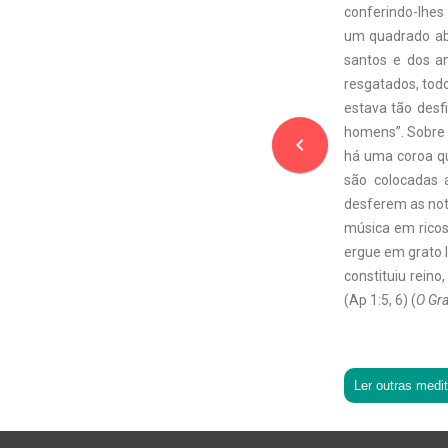
conferindo-lhes 
um quadrado ab
santos e dos an
resgatados, todo
estava tão desf
homens”. Sobre 
navigate_before
há uma coroa qu
são colocadas 
desferem as not
música em ricos
ergue em grato l
constituiu reino
(Ap 1:5, 6) (
O Gra
Ler outras medi