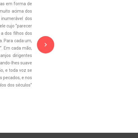
ostas em forma de
muito acima dos
e inumerável dos
ele cujo “parecer
a dos filhos dos
a. Para cada um,
navigate_next
r”. Em cada mão,
njos dirigentes
rando-lhes suave
o, e toda voz se
os pecados, e nos
ulos dos séculos”