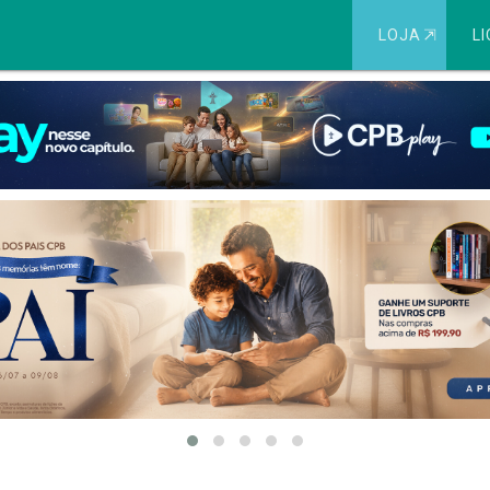
LOJA
⇱
LI