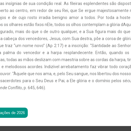
as insígnias de sua condição real. As fileiras esplendentes são disp
erto ao centro, em redor de seu Rei, que Se ergue majestosamente 
jos e de cujo rosto irradia benigno amor a todos. Por toda a host
s os olhares estão fixos nEle, todos os olhos contemplam a glória dAqu
igurado, mais do que o de outro qualquer, e a Sua figura mais do que 
a cabeça dos vencedores, Jesus, com Sua destra, põe a coroa de glóri
e traz “um nome novo” (Ap 2:17) e a inscrição: “Santidade ao Senho
a palma do vencedor e a harpa resplandecente. Então, quando os a
as, todas as mãos deslizam com maestria sobre as cordas da harpa, ti
 e melodiosos acordes. Indizível arrebatamento faz vibrar todo coraçã
ouvor: “Àquele que nos ama, e, pelo Seu sangue, nos libertou dos noss
, sacerdotes para o Seu Deus e Pai; a Ele glória e o domínio pelos séc
nde Conflito
, p. 645, 646).
tações de 2026