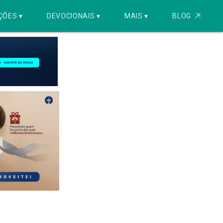
ÇÕES ▾
DEVOCIONAIS ▾
MAIS ▾
BLOG
⇱