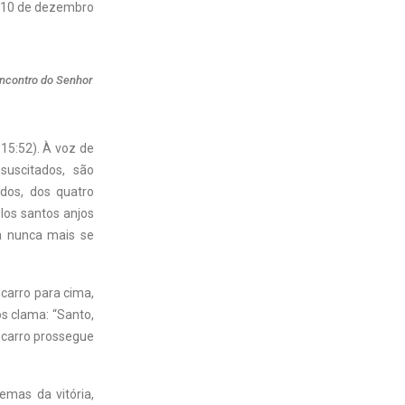
10 de dezembro
encontro do Senhor
15:52). À voz de
suscitados, são
idos, dos quatro
los santos anjos
a nunca mais se
 carro para cima,
os clama: “Santo,
 carro prossegue
emas da vitória,