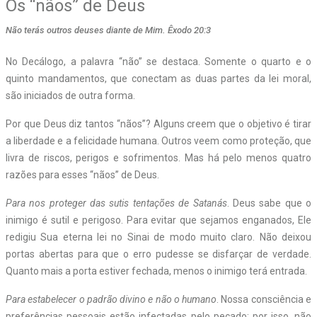
Os “nãos” de Deus
Não terás outros deuses diante de Mim. Êxodo 20:3
No Decálogo, a palavra “não” se destaca. Somente o quarto e o
quinto mandamentos, que conectam as duas partes da lei moral,
são iniciados de outra forma.
Por que Deus diz tantos “nãos”? Alguns creem que o objetivo é tirar
a liberdade e a felicidade humana. Outros veem como proteção, que
livra de riscos, perigos e sofrimentos. Mas há pelo menos quatro
razões para esses “nãos” de Deus.
Para nos proteger das sutis tentações de Satanás
. Deus sabe que o
inimigo é sutil e perigoso. Para evitar que sejamos enganados, Ele
redigiu Sua eterna lei no Sinai de modo muito claro. Não deixou
portas abertas para que o erro pudesse se disfarçar de verdade.
Quanto mais a porta estiver fechada, menos o inimigo terá entrada.
Para estabelecer o padrão divino e não o humano
. Nossa consciência e
preferências pessoais estão infectadas pelo pecado; por isso, não