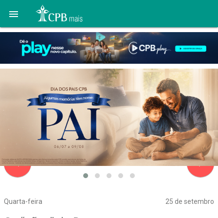

navigate_before
navigate_next
Quarta-feira
25 de setembro