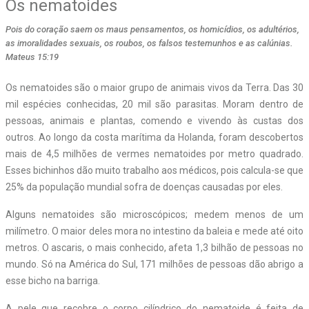
Os nematoides
Pois do coração saem os maus pensamentos, os homicídios, os adultérios,
as imoralidades sexuais, os roubos, os falsos testemunhos e as calúnias.
Mateus 15:19
Os nematoides são o maior grupo de animais vivos da Terra. Das 30
mil espécies conhecidas, 20 mil são parasitas. Moram dentro de
pessoas, animais e plantas, comendo e vivendo às custas dos
outros. Ao longo da costa marítima da Holanda, foram descobertos
mais de 4,5 milhões de vermes nematoides por metro quadrado.
Esses bichinhos dão muito trabalho aos médicos, pois calcula-se que
25% da população mundial sofra de doenças causadas por eles.
Alguns nematoides são microscópicos; medem menos de um
milímetro. O maior deles mora no intestino da baleia e mede até oito
metros. O ascaris, o mais conhecido, afeta 1,3 bilhão de pessoas no
mundo. Só na América do Sul, 171 milhões de pessoas dão abrigo a
esse bicho na barriga.
A pele que recobre o corpo cilíndrico do nematoide é feita de