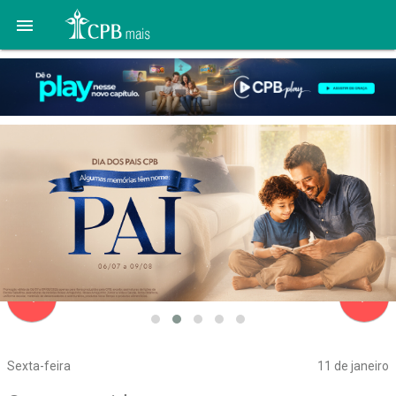

navigate_before
navigate_next
Sexta-feira
11 de janeiro