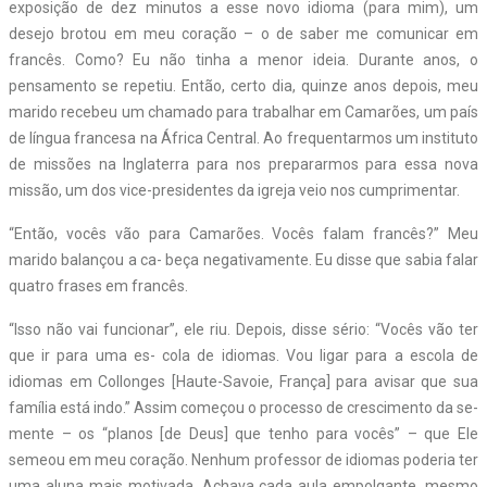
exposição de dez minutos a esse novo idioma (para mim), um
desejo brotou em meu coração – o de saber me comunicar em
francês. Como? Eu não tinha a menor ideia. Durante anos, o
pensamento se repetiu. Então, certo dia, quinze anos depois, meu
marido recebeu um chamado para trabalhar em Camarões, um país
de língua francesa na África Central. Ao frequentarmos um instituto
de missões na Inglaterra para nos prepararmos para essa nova
missão, um dos vice-presidentes da igreja veio nos cumprimentar.
“Então, vocês vão para Camarões. Vocês falam francês?” Meu
marido balançou a ca- beça negativamente. Eu disse que sabia falar
quatro frases em francês.
“Isso não vai funcionar”, ele riu. Depois, disse sério: “Vocês vão ter
que ir para uma es- cola de idiomas. Vou ligar para a escola de
idiomas em Collonges [Haute-Savoie, França] para avisar que sua
família está indo.” Assim começou o processo de crescimento da se-
mente – os “planos [de Deus] que tenho para vocês” – que Ele
semeou em meu coração. Nenhum professor de idiomas poderia ter
uma aluna mais motivada. Achava cada aula empolgante, mesmo