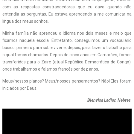
com as respostas constrangedoras que eu dava quando não
entendia as perguntas. Eu estava aprendendo a me comunicar na
língua dos meus sonhos.
Minha família não aprendeu o idioma nos dois meses e meio que
ficamos naquela escola. Entretanto, conseguimos um vocabulário
básico, primeiro para sobreviver e, depois, para fazer o trabalho para
o qual fomos chamados. Depois de cinco anos em Camarões, fomos
transferidos para o Zaire (atual República Democrática do Congo),
onde trabalhamos e falamos francês por dez anos.
Meus/nossos planos? Meus/nossos pensamentos? Não! Eles foram
iniciados por Deus.
Bienvisa Ladion Nebres