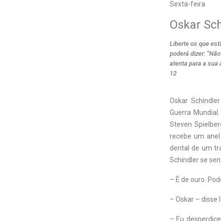
Sexta-feira
Oskar Sch
Liberte os que es
poderá dizer: “Nã
atenta para a sua
12
O
skar Schindle
Guerra Mundial.
Steven Spielber
recebe um anel 
dental de um tr
Schindler se se
– É de ouro. Pod
– Oskar – disse 
– Eu desperdice