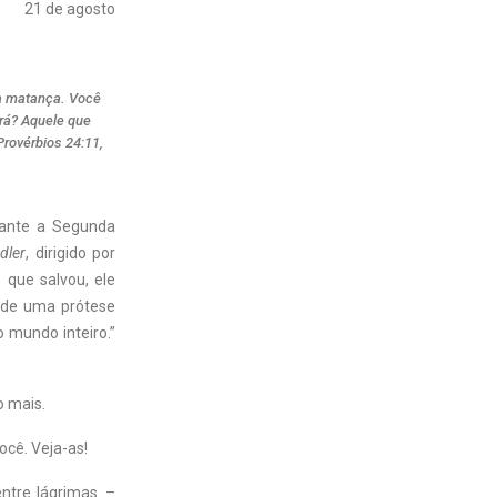
21 de agosto
 a matança. Você
rá? Aquele que
rovérbios 24:11,
rante a Segunda
dler
, dirigido por
 que salvou, ele
o de uma prótese
 mundo inteiro.”
o mais.
ocê. Veja-as!
ntre lágrimas. –