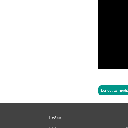
Ler outras medi
Lições