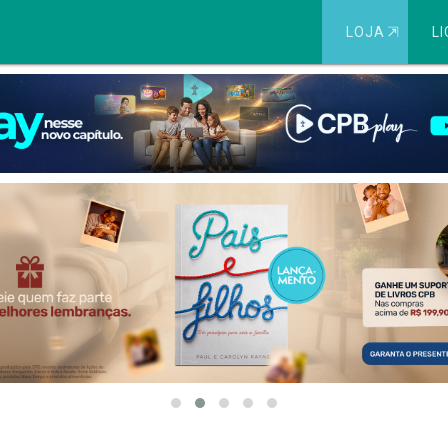
LOJA
⇱
LI