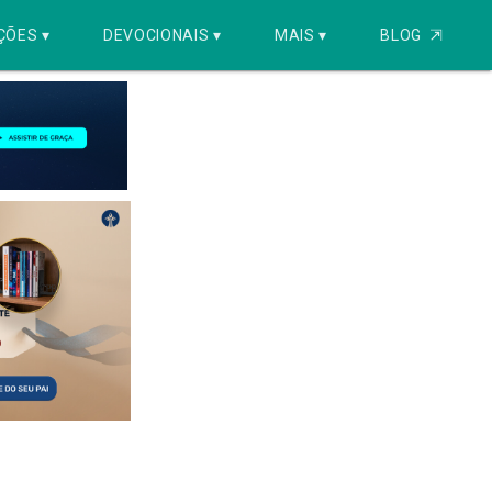
ÇÕES ▾
DEVOCIONAIS ▾
MAIS ▾
BLOG
⇱