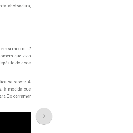
esta abotoadura,
te em si mesmos?
 homem que vivia
depósito de onde
ca se repetir. A
os, à medida que
ara Ele derramar
navigate_next