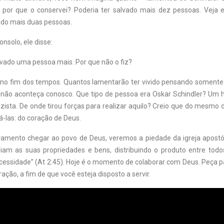
, por que o conservei? Poderia ter salvado mais dez pessoas. Veja 
vado mais duas pessoas.
nsolo, ele disse:
lvado uma pessoa mais. Por que não o fiz?
 no fim dos tempos. Quantos lamentarão ter vivido pensando somen
 não aconteça conosco. Que tipo de pessoa era Oskar Schindler? Um
ista. De onde tirou forças para realizar aquilo? Creio que do mesmo 
-las: do coração de Deus.
amento chegar ao povo de Deus, veremos a piedade da igreja apostóli
ndiam as suas propriedades e bens, distribuindo o produto entre tod
cessidade” (At 2:45). Hoje é o momento de colaborar com Deus. Peça p
ção, a fim de que você esteja disposto a servir.