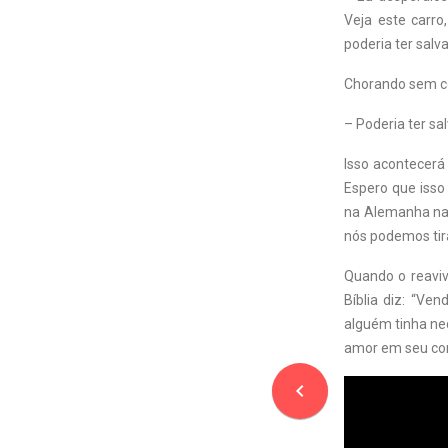
Veja este carro
poderia ter sal
Chorando sem co
– Poderia ter sa
Isso acontecerá
Espero que isso
na Alemanha naz
nós podemos tirá
Quando o reaviv
Bíblia diz: “Ve
alguém tinha ne
amor em seu cora
navigate_before