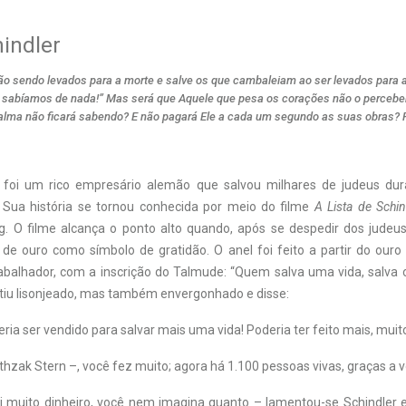
indler
tão sendo levados para a morte e salve os que cambaleiam ao ser levados para
o sabíamos de nada!” Mas será que Aquele que pesa os corações não o percebe
 alma não ficará sabendo? E não pagará Ele a cada um segundo as suas obras? P
r foi um rico empresário alemão que salvou milhares de judeus du
 Sua história se tornou conhecida por meio do filme
A Lista de Schin
g. O filme alcança o ponto alto quando, após se despedir dos judeus
de ouro como símbolo de gratidão. O anel foi feito a partir do our
abalhador, com a inscrição do Talmude: “Quem salva uma vida, salva o
ntiu lisonjeado, mas também envergonhado e disse:
eria ser vendido para salvar mais uma vida! Poderia ter feito mais, muit
Ithzak Stern –, você fez muito; agora há 1.100 pessoas vivas, graças a v
i muito dinheiro, você nem imagina quanto – lamentou-se Schindler e