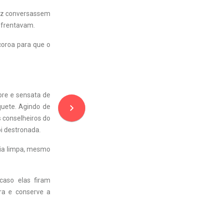
vez conversassem
nfrentavam.
coroa para que o
bre e sensata de
navigate_next
quete. Agindo de
s conselheiros do
oi destronada.
cia limpa, mesmo
caso elas firam
gra e conserve a