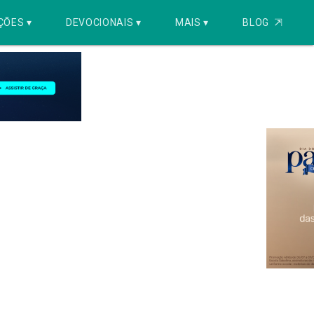
ÇÕES ▾
DEVOCIONAIS ▾
MAIS ▾
BLOG
⇱