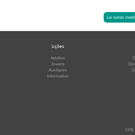
Ler outras medi
Lições
Adultos
D
Jovens
Dev
Auxiliares
D
Informativo
CPB m