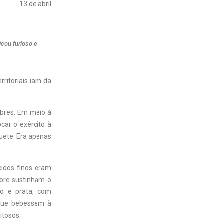
13 de abril
icou furioso e
rritoriais iam da
obres. Em meio à
ocar o exército à
quete. Era apenas
cidos finos eram
more sustinham o
ro e prata, com
 que bebessem à
itosos.