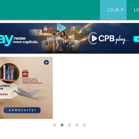
LOJA
⇱
LI