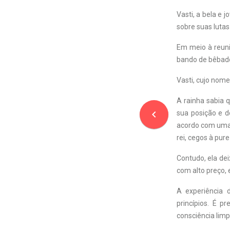
Vasti, a bela e
sobre suas luta
Em meio à reuni
bando de bêbad
Vasti, cujo nome 
A rainha sabia 
navigate_before
sua posição e d
acordo com uma c
rei, cegos à pur
Contudo, ela de
com alto preço, 
A experiência 
princípios. É p
consciência limp