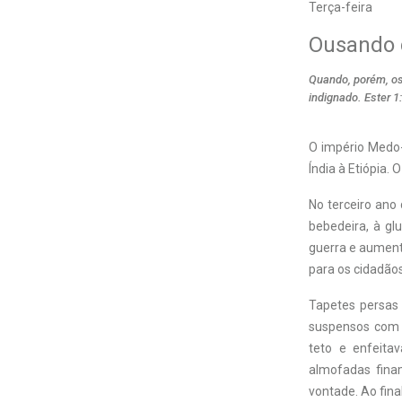
Terça-feira
Ousando c
Quando, porém, os o
indignado. Ester 1
O
império Medo-P
Índia à Etiópia.
No terceiro ano
bebedeira, à glu
guerra e aumenta
para os cidadãos
Tapetes persas 
suspensos com c
teto e enfeita
almofadas fina
vontade. Ao fina