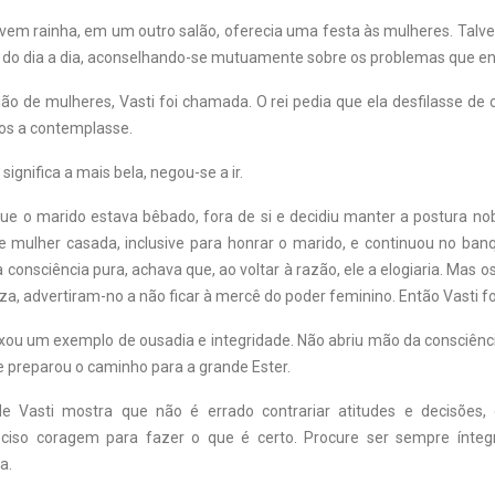
 jovem rainha, em um outro salão, oferecia uma festa às mulheres. Tal
s do dia a dia, aconselhando-se mutuamente sobre os problemas que e
ão de mulheres, Vasti foi chamada. O rei pedia que ela desfilasse de 
os a contemplasse.
significa a mais bela, negou-se a ir.
que o marido estava bêbado, fora de si e decidiu manter a postura no
e mulher casada, inclusive para honrar o marido, e continuou no ban
onsciência pura, achava que, ao voltar à razão, ele a elogiaria. Mas o
eza, advertiram-no a não ficar à mercê do poder feminino. Então Vasti f
ixou um exemplo de ousadia e integridade. Não abriu mão da consciên
e preparou o caminho para a grande Ester.
de Vasti mostra que não é errado contrariar atitudes e decisões, 
reciso coragem para fazer o que é certo. Procure ser sempre ínte
a.