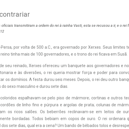
ontrariar
ficiais transmitiram a ordem do rei à rainha Vasti, esta se recusou a ir, e o rei f
:12
ersa, por volta de 500 a.C., era governado por Xerxes. Seus limites te
 O reino tinha mais de 100 governadores, e o trono do rei ficava em Susã.
 de seu reinado, Xerxes ofereceu um banquete aos governadores e n
tonaria e às diversões, o rei queria mostrar força e poder para conv
r os domínios. A festa durou seis meses. Depois, o rei deu outro ban
 do sexo masculino e durou sete dias.
coloridos espalhavam-se pelo piso de mármore; cortinas e outros te
ordões de linho fino e púrpura e argolas de prata; colunas de már
vam os ricos salões. Os beberrões reclinavam-se em leitos de ou
mente bordadas. Todos bebiam em copos de ouro. O rei ordenara
l dos sete dias, qual era a cena? Um bando de bêbados tolos e desrespe