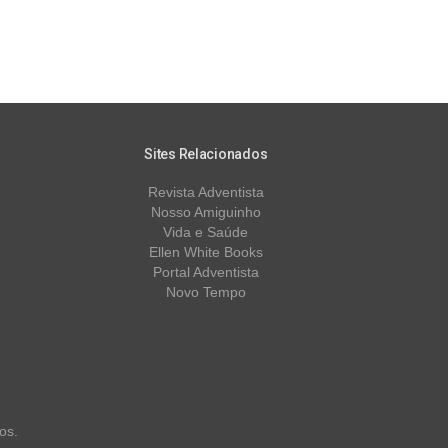
Sites Relacionados
Revista Adventista
Nosso Amiguinho
Vida e Saúde
Ellen White Books
Portal Adventista
Novo Tempo
os.