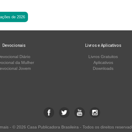
tações de 2026
Devocionais
Livros e Aplicativos
evocional Diário
Livros Gratuitos
ocional da Mulher
Aplicativos
evocional Jovem
Downloads
ais - © 2026 Casa Publicadora Brasileira - Todos os direitos reservad