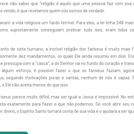
arece não saber que “religião é aquilo que uma pessoa faz com sua 
s vendo, é que revelamos quem nós somos de verdade.
avam a vida religiosa um fardo terrível. Para eles, a lei tinha 248 
 como supostamente conseguiam praticar tudo isso, eram tidos c
onto de vista humano, a incrível religião dos fariseus é muito mais 
somente dez mandamentos, os quais Ele ainda resumiu em dois. Enq
se preocupa com a “casca”, a do Senhor vai no fundo do coração e tra
 algum esforço, é possível fazer o que os fariseus faziam; agora
us, seguindo motivações puras e santas, nenhum de nós é capaz. 
 e Ele não aceita menos do que isso.
riseus parece muito difícil, mas ser igual a Jesus é impossível. No en
sta exatamente para fazer o que não podemos. Se você abrir seu c
 divino, o Espírito Santo tomará conta de sua vida e o ajudará a ser igua