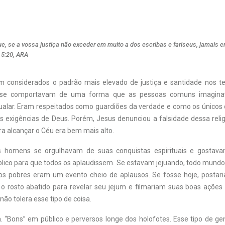
e, se a vossa justiça não exceder em muito a dos escribas e fariseus, jamais en
 5:20, ARA
m considerados o padrão mais elevado de justiça e santidade nos 
se comportavam de uma forma que as pessoas comuns imagin
ualar. Eram respeitados como guardiões da verdade e como os único
as exigências de Deus. Porém, Jesus denunciou a falsidade dessa reli
a alcançar o Céu era bem mais alto.
s homens se orgulhavam de suas conquistas espirituais e gostav
blico para que todos os aplaudissem. Se estavam jejuando, todo mundo
os pobres eram um evento cheio de aplausos. Se fosse hoje, postar
o rosto abatido para revelar seu jejum e filmariam suas boas ações
ão tolera esse tipo de coisa.
 “Bons” em público e perversos longe dos holofotes. Esse tipo de gen