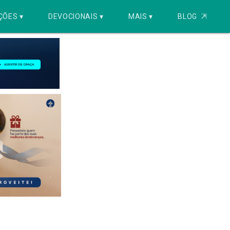
ÇÕES ▾
DEVOCIONAIS ▾
MAIS ▾
BLOG
⇱