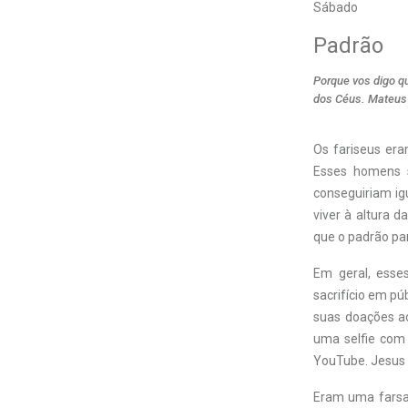
Sábado
Padrão
Porque vos digo qu
dos Céus. Mateus
Os fariseus era
Esses homens 
conseguiriam ig
viver à altura d
que o padrão par
Em geral, esse
sacrifício em pú
suas doações a
uma selfie com 
YouTube. Jesus n
Eram uma farsa.