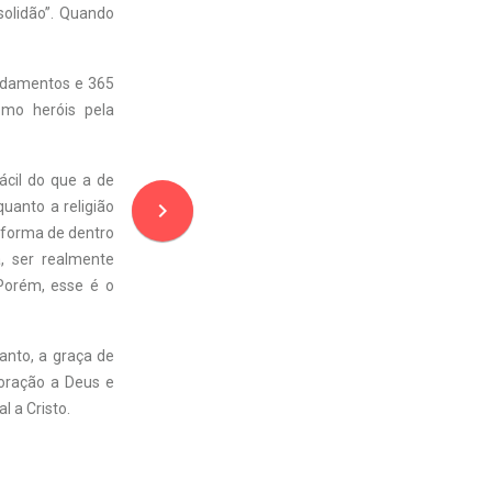
solidão”. Quando
mandamentos e 365
omo heróis pela
fácil do que a de
navigate_next
uanto a religião
nsforma de dentro
, ser realmente
Porém, esse é o
tanto, a graça de
oração a Deus e
l a Cristo.