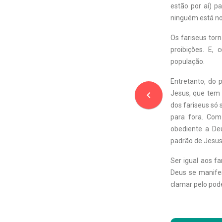
estão por aí) p
ninguém está no
Os fariseus torn
proibições. E,
população.
Entretanto, do p
navigate_before
Jesus, que tem 
dos fariseus só 
para fora. Com
obediente a De
padrão de Jesus,
Ser igual aos fa
Deus se manife
clamar pelo poder