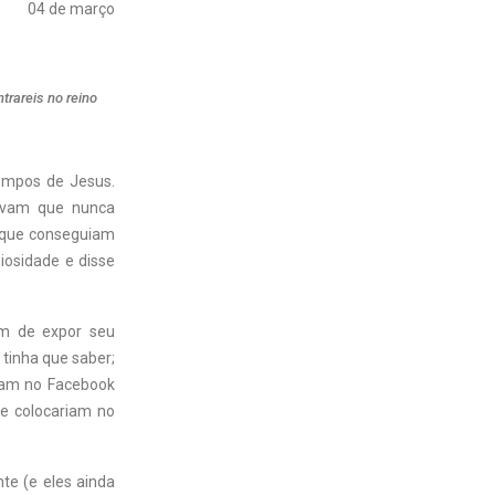
04 de março
trareis no reino
tempos de Jesus.
avam que nunca
s que conseguiam
giosidade e disse
am de expor seu
 tinha que saber;
iam no Facebook
 e colocariam no
te (e eles ainda