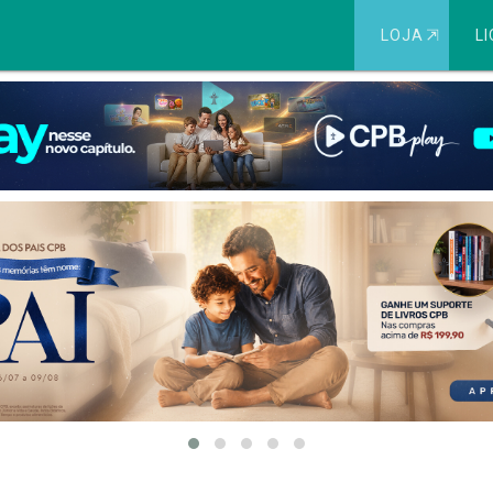
LOJA
⇱
LI