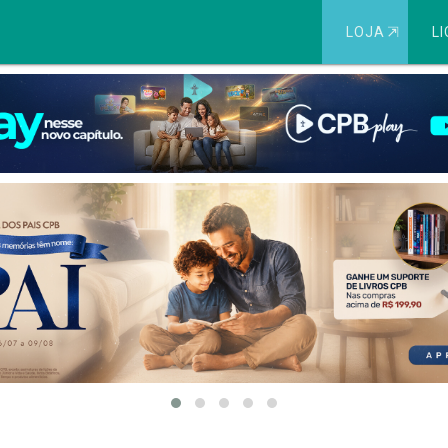
LOJA
⇱
LI