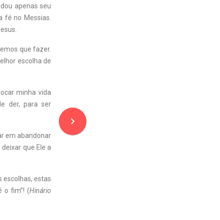
udou apenas seu
 fé no Messias.
Jesus.
 temos que fazer.
melhor escolha de
locar minha vida
e der, para ser
navigate_next
sar em abandonar
 deixar que Ele a
s escolhas, estas
 o fim”! (
Hinário