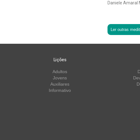
Daniele Amaral
Ler outras medi
Lições
Adultos
D
Jovens
Dev
Auxiliares
D
Informativo