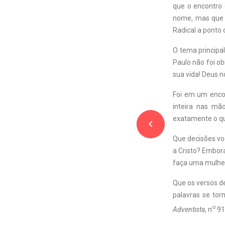
que o encontro
nome, mas que 
Radical a ponto 
O tema principal
Paulo não foi ob
sua vida! Deus n
Foi em um encon
inteira nas mã
exatamente o qu
navigate_before
Que decisões vo
a Cristo? Embora
faça uma mulher
Que os versos de
palavras se tor
o
Adventista
, n
91