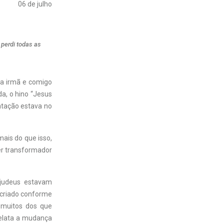
06 de julho
 perdi todas as
a irmã e comigo
a, o hino “Jesus
ntação estava no
mais do que isso,
er transformador
 judeus estavam
i criado conforme
r muitos dos que
 relata a mudança