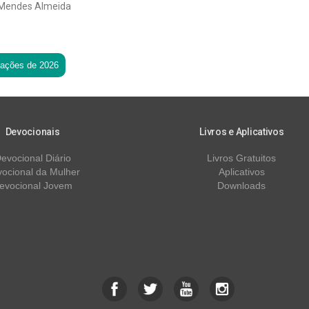
 Mendes Almeida
tações de 2026
Devocionais
Livros e Aplicativos
evocional Diário
Livros Gratuitos
ocional da Mulher
Aplicativos
evocional Jovem
Downloads