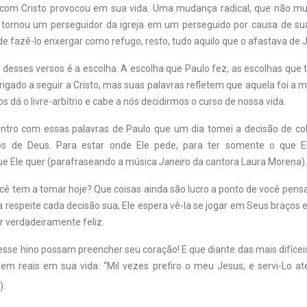
 com Cristo provocou em sua vida. Uma mudança radical, que não m
tornou um perseguidor da igreja em um perseguido por causa de sua
de fazê-lo enxergar como refugo, resto, tudo aquilo que o afastava de 
 desses versos é a escolha. A escolha que Paulo fez, as escolhas que
rigado a seguir a Cristo, mas suas palavras refletem que aquela foi a 
os dá o livre-arbítrio e cabe a nós decidirmos o curso de nossa vida.
tro com essas palavras de Paulo que um dia tomei a decisão de co
os de Deus. Para estar onde Ele pede, para ter somente o que El
e Ele quer (parafraseando a música
Janeiro
da cantora Laura Morena).
cê tem a tomar hoje? Que coisas ainda são lucro a ponto de você pen
 respeite cada decisão sua, Ele espera vê-la se jogar em Seus braços e
 verdadeiramente feliz.
sse hino possam preencher seu coração! E que diante das mais difícei
nem reais em sua vida: “Mil vezes prefiro o meu Jesus, e servi-Lo até
).