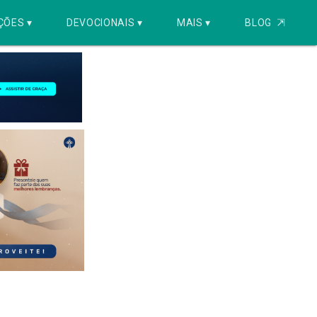
ÇÕES ▾
DEVOCIONAIS ▾
MAIS ▾
BLOG
⇱