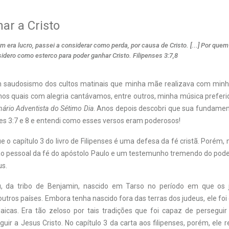
ar a Cristo
 era lucro, passei a considerar como perda, por causa de Cristo. [...] Por quem
idero como esterco para poder ganhar Cristo. Filipenses 3:7,8
saudosismo dos cultos matinais que minha mãe realizava com minh
nos quais com alegria cantávamos, entre outros, minha música preferid
nário Adventista do Sétimo Dia
. Anos depois descobri que sua fundame
ses 3:7 e 8 e entendi como esses versos eram poderosos!
 o capítulo 3 do livro de Filipenses é uma defesa da fé cristã. Porém, 
o pessoal da fé do apóstolo Paulo e um testemunho tremendo do pod
us.
u, da tribo de Benjamin, nascido em Tarso no período em que os
utros países. Embora tenha nascido fora das terras dos judeus, ele fo
daicas. Era tão zeloso por tais tradições que foi capaz de persegui
ir a Jesus Cristo. No capítulo 3 da carta aos filipenses, porém, ele