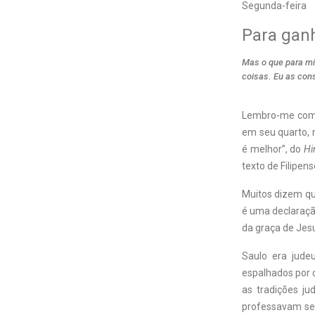
Segunda-feira
Para ganh
Mas o que para mim
coisas. Eu as cons
L
embro-me com 
em seu quarto, 
é melhor”, do
Hi
texto de Filipen
Muitos dizem que
é uma declaraçã
da graça de Jes
Saulo era jude
espalhados por o
as tradições ju
professavam segu