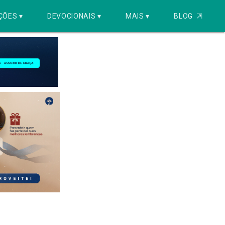
ÇÕES ▾
DEVOCIONAIS ▾
MAIS ▾
BLOG
⇱