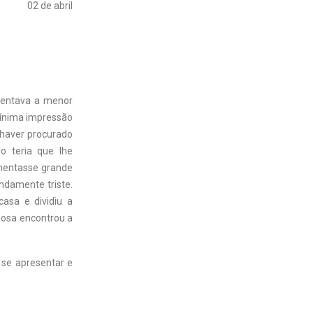
02 de abril
imentava a menor
mínima impressão
 haver procurado
o teria que lhe
imentasse grande
ndamente triste.
asa e dividiu a
posa encontrou a
 se apresentar e