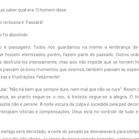
quis saber qual era. O homem disse:
o rei busca é: Passará!
o foi absolvido.
udo é passageiro. Todos nós guardamos na mente a lembrança d
ue fossem eternizados; porém, fazem parte do passado. Outros vir
 desfrutá-los intensamente, mas isso não impede que se tornem his
mo passam os bons momentos que vivemos, também passam as experi
ezas e frustrações. Felizmente!
pular: “Não há bem que sempre dure, nem mal que não se cure”. Assim
nça, ao pranto segue-se o riso, à tristeza segue-se a alegria. O tri
gústia não é perene. A noite escura da culpa é sucedida pela paz deco
ntecipam vitórias e compensações. Deus está no controle de tudo 
 inimigo será derrotado, a noite do pecado se desvanecerá para sempr