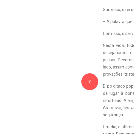
Surpreso, o rei 
– A palavra que 
Com isso, o serv
Nesta vida, t
desejaríamos q
passar. Devemos
lado, assim co
provações, trist
navigate_before
Diz o ditado po
dá lugar à bona
infortúnio. A an
As provações a
segurança.
Um dia, o último