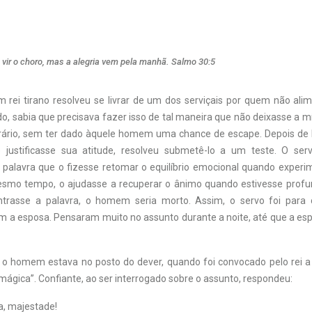
 vir o choro, mas a alegria vem pela manhã. Salmo 30:5
 rei tirano resolveu se livrar de um dos serviçais por quem não al
do, sabia que precisava fazer isso de tal maneira que não deixasse a 
itrário, sem ter dado àquele homem uma chance de escape. Depois de
justificasse sua atitude, resolveu submetê-lo a um teste. O serv
palavra que o fizesse retomar o equilíbrio emocional quando exper
esmo tempo, o ajudasse a recuperar o ânimo quando estivesse profu
trasse a palavra, o homem seria morto. Assim, o servo foi para c
 a esposa. Pensaram muito no assunto durante a noite, até que a es
, o homem estava no posto do dever, quando foi convocado pelo rei a
“mágica”. Confiante, ao ser interrogado sobre o assunto, respondeu:
a, majestade!