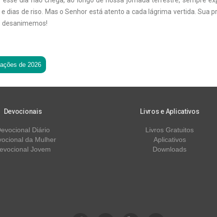
o esse dia não chega, ao longo de nossa jornada terrestre, sempre 
 e dias de riso. Mas o Senhor está atento a cada lágrima vertida. Sua p
ão desanimemos!
tações de 2026
Devocionais
Livros e Aplicativos
evocional Diário
Livros Gratuitos
ocional da Mulher
Aplicativos
evocional Jovem
Downloads