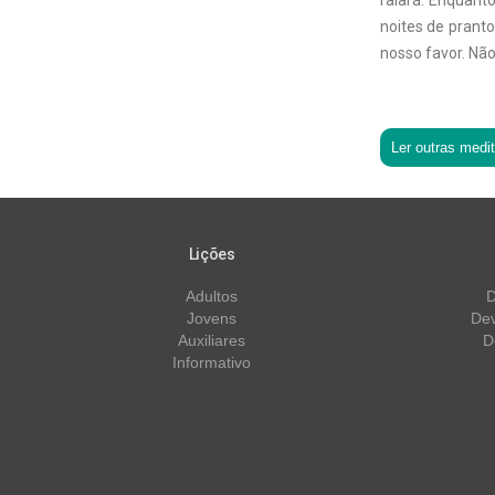
raiará. Enquant
noites de pranto
nosso favor. N
Ler outras medi
Lições
Adultos
D
Jovens
Dev
Auxiliares
D
Informativo