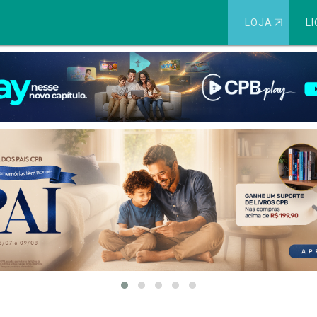
LOJA
⇱
LI