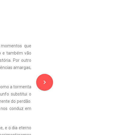
e momentos que
ão e também vão
tória. Por outro
ências amargas,
navigate_next
 como a tormenta
unfo substitui o
rrente do perdão.
e nos conduz em
e, e o dia eterno