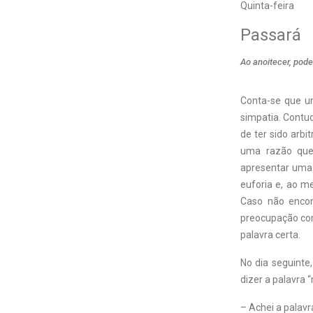
Quinta-feira
Passará
Ao anoitecer, pode
Conta-se que um
simpatia. Contu
de ter sido arb
uma razão que 
apresentar uma 
euforia e, ao m
Caso não encon
preocupação com
palavra certa.
No dia seguinte
dizer a palavra 
– Achei a palavr