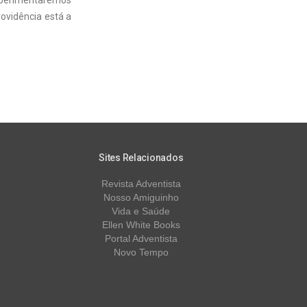
experimentaremos
rovidência está a
Sites Relacionados
Revista Adventista
Nosso Amiguinho
Vida e Saúde
Ellen White Books
Portal Adventista
Novo Tempo