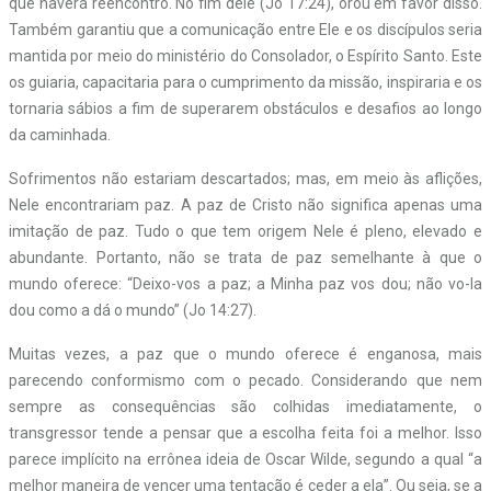
que haverá reencontro. No fim dele (Jo 17:24), orou em favor disso.
Também garantiu que a comunicação entre Ele e os discípulos seria
mantida por meio do ministério do Consolador, o Espírito Santo. Este
os guiaria, capacitaria para o cumprimento da missão, inspiraria e os
tornaria sábios a fim de superarem obstáculos e desafios ao longo
da caminhada.
Sofrimentos não estariam descartados; mas, em meio às aflições,
Nele encontrariam paz. A paz de Cristo não significa apenas uma
imitação de paz. Tudo o que tem origem Nele é pleno, elevado e
abundante. Portanto, não se trata de paz semelhante à que o
mundo oferece: “Deixo-vos a paz; a Minha paz vos dou; não vo-la
dou como a dá o mundo” (Jo 14:27).
Muitas vezes, a paz que o mundo oferece é enganosa, mais
parecendo conformismo com o pecado. Considerando que nem
sempre as consequências são colhidas imediatamente, o
transgressor tende a pensar que a escolha feita foi a melhor. Isso
parece implícito na errônea ideia de Oscar Wilde, segundo a qual “a
melhor maneira de vencer uma tentação é ceder a ela”. Ou seja, se a