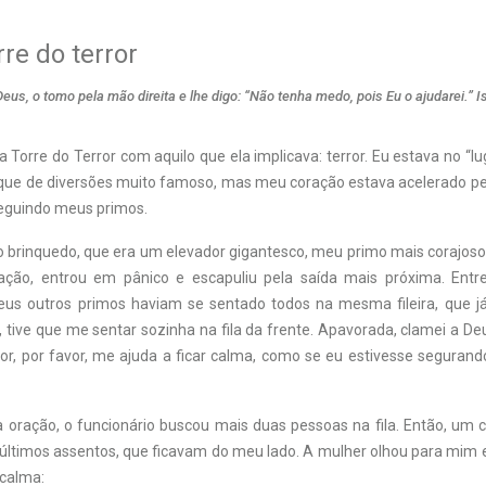
rre do terror
Deus, o tomo pela mão direita e lhe digo: “Não tenha medo, pois Eu o ajudarei.” I
 Torre do Terror com aquilo que ela implicava: terror. Eu estava no “lu
que de diversões muito famoso, mas meu coração estava acelerado p
seguindo meus primos.
 brinquedo, que era um elevador gigantesco, meu primo mais corajoso, 
ação, entrou em pânico e escapuliu pela saída mais próxima. Entr
us outros primos haviam se sentado todos na mesma fileira, que j
o, tive que me sentar sozinha na fila da frente. Apavorada, clamei a 
hor, por favor, me ajuda a ficar calma, como se eu estivesse segura
 oração, o funcionário buscou mais duas pessoas na fila. Então, um c
 últimos assentos, que ficavam do meu lado. A mulher olhou para mim
calma: