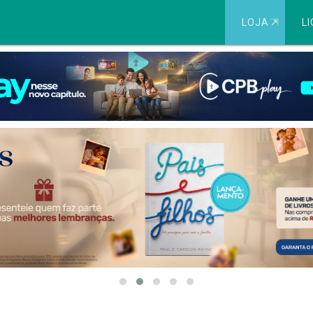
LOJA
⇱
LI