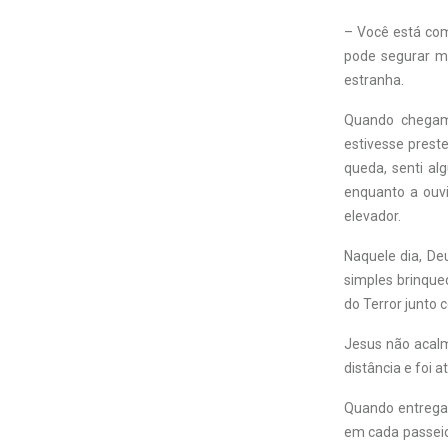
– Você está com
pode segurar mi
estranha.
Quando chegamo
estivesse prest
queda, senti a
enquanto a ouv
elevador.
Naquele dia, D
simples brinque
do Terror junto 
Jesus não acalm
distância e foi 
Quando entregar
em cada passeio 