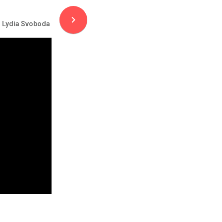
navigate_next
Lydia Svoboda