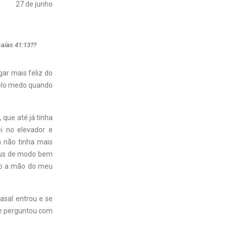
27 de junho
saías 41:13??
gar mais feliz do
elo medo quando
que até já tinha
ei no elevador e
á não tinha mais
Deus de modo bem
ndo a mão do meu
asal entrou e se
 e perguntou com