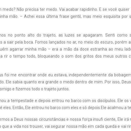
 medo? Não precisa ter medo. Vai acabar rapidinho. E se você quiser
nha mão. – Achei essa última frase gentil, mas meio esquisita por 
s no ponto alto do trajeto, as luzes se apagaram. Senti como
es a sair pela boca. Fomos lançados no ar, no meio do escuro, porém a
lguém agarrar minha mão – era a mão da doce estranha ao meu lado.
ia rir o tempo todo, bloqueando o som dos gritos dos meus outros 
eus foi me encontrar onde eu estava, independentemente da bobagem
do. Ele sabia quanto era grande o medo dentro de mim. Por isso, Deus
comigo e fizemos todo o trajeto juntos.
ou a tempestade e depois entrou no barco com os discípulos. Ele os 
até eles. Então, Ele entrou no barco com eles e só depois Ele acalmou a 
mos a Deus nossas circunstâncias e nossa força insufi ciente, Ele ir
que a vida nos trouxer, vai segurar nossa mão em cada queda e vai ri