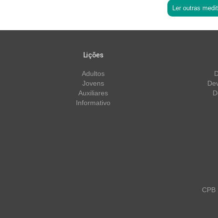
Ler outras medi
Lições
Adultos
D
Jovens
Dev
Auxiliares
D
Informativo
CPB m