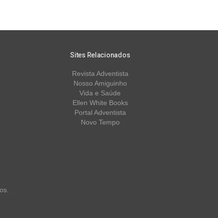
Sites Relacionados
Revista Adventista
Nosso Amiguinho
Vida e Saúde
Ellen White Books
Portal Adventista
Novo Tempo
os.