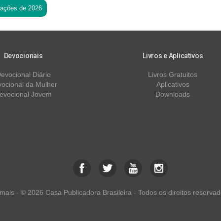
tações de 2026
Devocionais
Livros e Aplicativos
evocional Diário
Livros Gratuitos
ocional da Mulher
Aplicativos
evocional Jovem
Downloads
ais - © 2026 Casa Publicadora Brasileira - Todos os direitos reservad