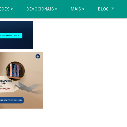
ÇÕES ▾
DEVOCIONAIS ▾
MAIS ▾
BLOG
⇱