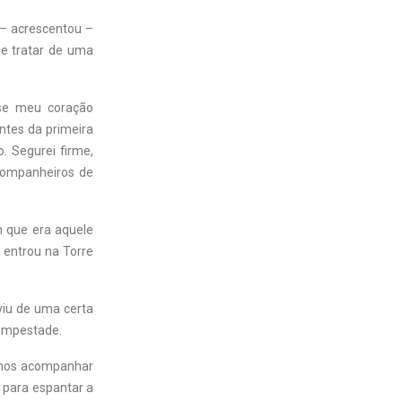
 – acrescentou –
se tratar de uma
 se meu coração
ntes da primeira
 Segurei firme,
companheiros de
 que era aquele
 entrou na Torre
viu de uma certa
tempestade.
á nos acompanhar
r para espantar a