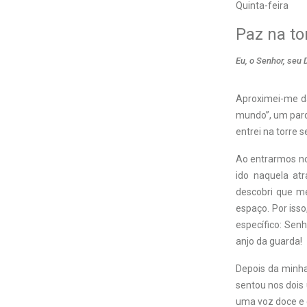
Quinta-feira
Paz na to
Eu, o Senhor, seu 
A
proximei-me da
mundo”, um par
entrei na torre 
Ao entrarmos no
ido naquela atr
descobri que me
espaço. Por iss
específico: Sen
anjo da guarda!
Depois da minha
sentou nos dois
uma voz doce e 