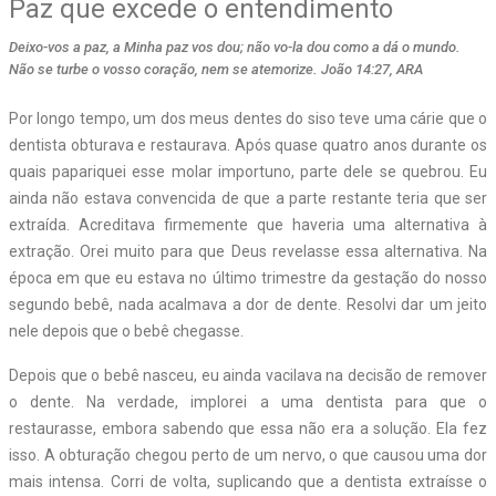
Paz que excede o entendimento
Deixo-vos a paz, a Minha paz vos dou; não vo-la dou como a dá o mundo.
Não se turbe o vosso coração, nem se atemorize. João 14:27, ARA
Por longo tempo, um dos meus dentes do siso teve uma cárie que o
dentista obturava e restaurava. Após quase quatro anos durante os
quais papariquei esse molar importuno, parte dele se quebrou. Eu
ainda não estava convencida de que a parte restante teria que ser
extraída. Acreditava firmemente que haveria uma alternativa à
extração. Orei muito para que Deus revelasse essa alternativa. Na
época em que eu estava no último trimestre da gestação do nosso
segundo bebê, nada acalmava a dor de dente. Resolvi dar um jeito
nele depois que o bebê chegasse.
Depois que o bebê nasceu, eu ainda vacilava na decisão de remover
o dente. Na verdade, implorei a uma dentista para que o
restaurasse, embora sabendo que essa não era a solução. Ela fez
isso. A obturação chegou perto de um nervo, o que causou uma dor
mais intensa. Corri de volta, suplicando que a dentista extraísse o