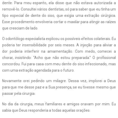
dente. Para meu espanto, ela disse que não estava autorizada a
removê-lo. Consultei vários dentistas, só para saber que eu tinha um
tipo especial de dente do siso, que exigia uma extração cirúrgica.
Esse procedimento envolveria cortar o maxilar para atingir as raízes
que cresciam de lado.
O odontólogo especialista explicou os possíveis efeitos colaterais. Eu
poderia ter insensibilidade por seis meses. A injeção para aliviar a
dor poderia interferir na amamentação. Com medo, comecei a
chorar, insistindo: “Acho que não estou preparada.” O profissional
concordou. Fui para casa com meu dente do siso infeccionado, mas
com uma extração agendada para o futuro.
Novamente orei pedindo um milagre. Dessa vez, implorei a Deus
para que me desse paz e a Sua presença, se eu tivesse mesmo que
passar pela cirurgia.
No dia da cirurgia, meus familiares e amigos oravam por mim. Eu
sabia que Deus responderia a todas aquelas orações.