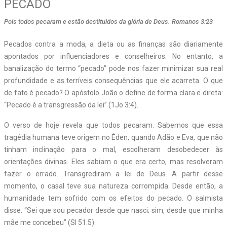
PECADO
Pois todos pecaram e estão destituídos da glória de Deus. Romanos 3:23
Pecados contra a moda, a dieta ou as finanças são diariamente
apontados por influenciadores e conselheiros. No entanto, a
banalização do termo “pecado” pode nos fazer minimizar sua real
profundidade e as terríveis consequências que ele acarreta. O que
de fato é pecado? O apóstolo João o define de forma clara e direta:
“Pecado é a transgressão da lei” (1Jo 3:4).
O verso de hoje revela que todos pecaram. Sabemos que essa
tragédia humana teve origem no Éden, quando Adão e Eva, que não
tinham inclinação para o mal, escolheram desobedecer às
orientações divinas. Eles sabiam o que era certo, mas resolveram
fazer o errado. Transgrediram a lei de Deus. A partir desse
momento, o casal teve sua natureza corrompida. Desde então, a
humanidade tem sofrido com os efeitos do pecado. O salmista
disse: “Sei que sou pecador desde que nasci; sim, desde que minha
mãe me concebeu” (Sl 51:5).