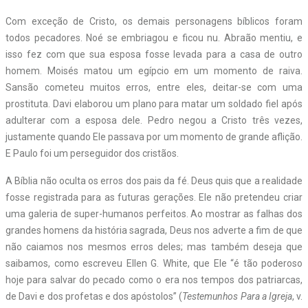
Com exceção de Cristo, os demais personagens bíblicos foram
todos pecadores. Noé se embriagou e ficou nu. Abraão mentiu, e
isso fez com que sua esposa fosse levada para a casa de outro
homem. Moisés matou um egípcio em um momento de raiva.
Sansão cometeu muitos erros, entre eles, deitar-se com uma
prostituta. Davi elaborou um plano para matar um soldado fiel após
adulterar com a esposa dele. Pedro negou a Cristo três vezes,
justamente quando Ele passava por um momento de grande aflição.
E Paulo foi um perseguidor dos cristãos.
A Bíblia não oculta os erros dos pais da fé. Deus quis que a realidade
fosse registrada para as futuras gerações. Ele não pretendeu criar
uma galeria de super-humanos perfeitos. Ao mostrar as falhas dos
grandes homens da história sagrada, Deus nos adverte a fim de que
não caiamos nos mesmos erros deles; mas também deseja que
saibamos, como escreveu Ellen G. White, que Ele “é tão poderoso
hoje para salvar do pecado como o era nos tempos dos patriarcas,
de Davi e dos profetas e dos apóstolos” (
Testemunhos Para a Igreja
, v.