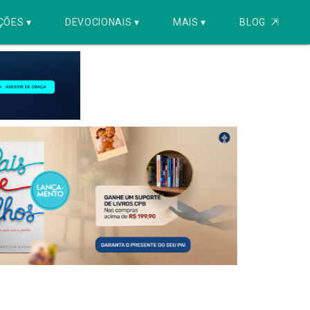
ÇÕES ▾
DEVOCIONAIS ▾
MAIS ▾
BLOG
⇱