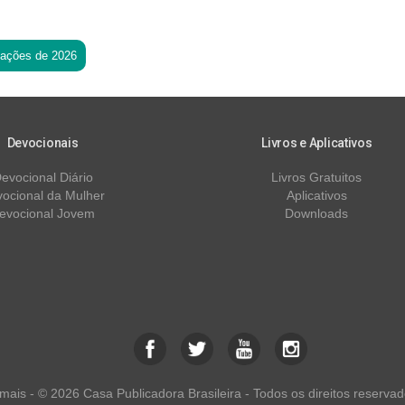
tações de 2026
Devocionais
Livros e Aplicativos
evocional Diário
Livros Gratuitos
ocional da Mulher
Aplicativos
evocional Jovem
Downloads
ais - © 2026 Casa Publicadora Brasileira - Todos os direitos reservad