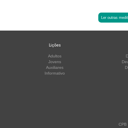
Ler outras medi
Lições
Adultos
D
Jovens
Dev
Auxiliares
D
Informativo
CPB m