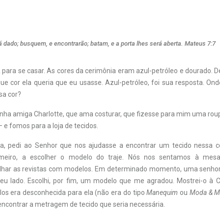
 dado; busquem, e encontrarão; batam, e a porta lhes será aberta. Mateus 7:7
 para se casar. As cores da cerimônia eram azul-petróleo e dourado. D
ue cor ela queria que eu usasse. Azul-petróleo, foi sua resposta. On
sa cor?
minha amiga Charlotte, que ama costurar, que fizesse para mim uma rou
– e fomos para a loja de tecidos.
ja, pedi ao Senhor que nos ajudasse a encontrar um tecido nessa c
rimeiro, a escolher o modelo do traje. Nós nos sentamos à mes
har as revistas com modelos. Em determinado momento, uma senhor
u lado. Escolhi, por fim, um modelo que me agradou. Mostrei-o à C
los era desconhecida para ela (não era do tipo
Manequim
ou
Moda & M
encontrar a metragem de tecido que seria necessária.