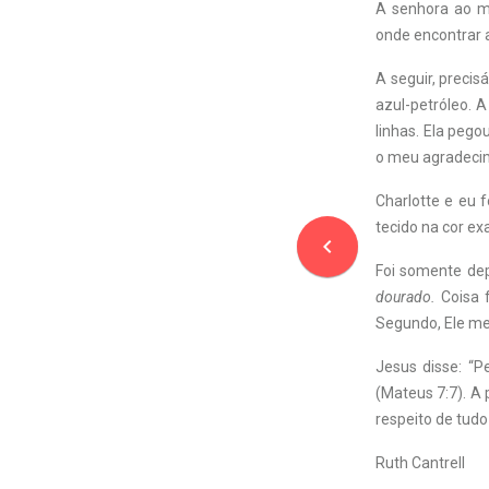
A senhora ao m
onde encontrar 
A seguir, precis
azul-petróleo. 
linhas. Ela pego
o meu agradeci
Charlotte e eu 
tecido na cor ex
navigate_before
Foi somente dep
dourado.
Coisa f
Segundo, Ele me
Jesus disse: “P
(Mateus 7:7). A 
respeito de tudo
Ruth Cantrell