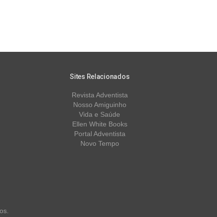
Sites Relacionados
Revista Adventista
Nosso Amiguinho
Vida e Saúde
Ellen White Books
Portal Adventista
Novo Tempo
os.