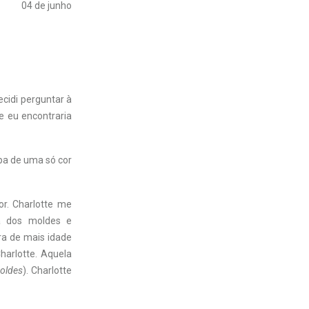
04 de junho
ecidi perguntar à
de eu encontraria
pa de uma só cor
or. Charlotte me
a dos moldes e
a de mais idade
harlotte. Aquela
oldes
). Charlotte