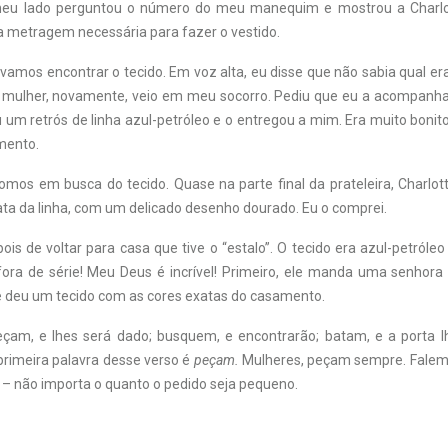
eu lado perguntou o número do meu manequim e mostrou a Charl
a metragem necessária para fazer o vestido.
ávamos encontrar o tecido. Em voz alta, eu disse que não sabia qual er
A mulher, novamente, veio em meu socorro. Pediu que eu a acompanh
u um retrós de linha azul-petróleo e o entregou a mim. Era muito bonito
mento.
fomos em busca do tecido. Quase na parte final da prateleira, Charlo
ata da linha, com um delicado desenho dourado. Eu o comprei.
ois de voltar para casa que tive o “estalo”. O tecido era azul-petról
ora de série! Meu Deus é incrível! Primeiro, ele manda uma senhora 
 deu um tecido com as cores exatas do casamento.
eçam, e lhes será dado; busquem, e encontrarão; batam, e a porta l
primeira palavra desse verso é
peçam.
Mulheres, peçam sempre. Falem
 – não importa o quanto o pedido seja pequeno.