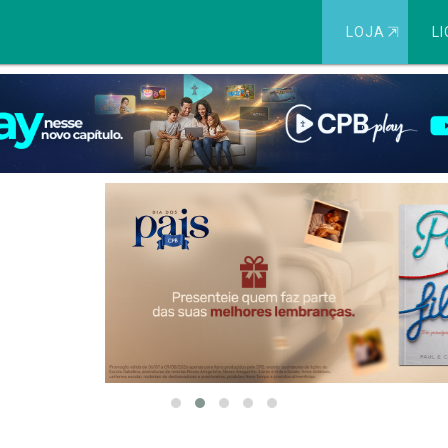
LOJA
⇱
LI