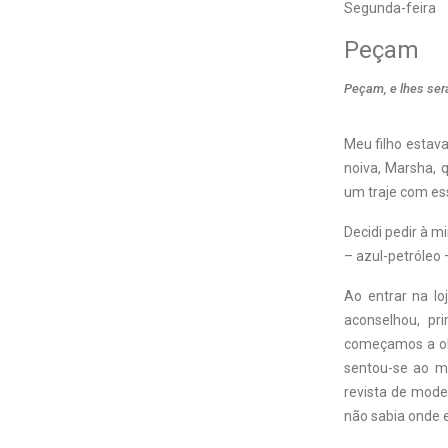
Segunda-feira
Peçam
Peçam, e lhes será
Meu filho estava
noiva, Marsha, q
um traje com es
Decidi pedir à 
– azul-petróleo 
Ao entrar na lo
aconselhou, p
começamos a ol
sentou-se ao me
revista de mode
não sabia onde 