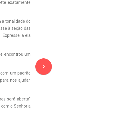
otte exatamente
a a tonalidade do
asse à seção das
. Expressei a ela
tte encontrou um
navigate_next
eo com um padrão
para nos ajudar.
hes será aberta”
 com o Senhor a