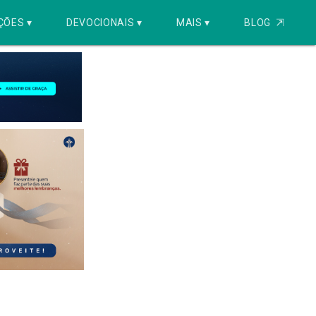
ÇÕES ▾
DEVOCIONAIS ▾
MAIS ▾
BLOG
⇱