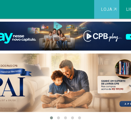
LOJA
⇱
LI