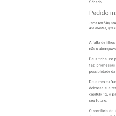
Sábado
Pedido in
Toma teu filho, te
dos montes, que E
A falta de filh
não o abençoava;
Deus tinha um p
faz promessas 
possibilidade da
Deus mexeu fund
deixasse sua ter
capítulo 12, o p
seu futuro.
O sacrifício de