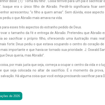
enhor disse: (1) “Toma
teu
filho”. Coisa terrível para um pai é sacrificar o
o”. Isaque era o único filho de Abraão. Perdê-lo significaria ficar 
 Senhor acrescentou: “o filho a quem amas”. Sem dúvida, esse aspecto 
eus pediu o que Abraão mais amava na vida.
s para esses três aspectos do estranho pedido de Deus.
rovar o tamanho da fé e entrega de Abraão. Pretendeu que Abraão 
a ao sacrificar o próprio filho, oferecendo uma ilustração mais real
 mais forte: Deus pediu o que estava ocupando o centro do coração de 
e mais importante e que havia se tornado sua prioridade. J. Oswald Sa
 que Deus queria, mas Abraão”.
isa, por mais justa que seja, começa a ocupar o centro da vida e o l
de que seja colocada no altar de sacrifício. É o momento da prov
salvação. Há alguma coisa que você esteja precisando sacrificar para 
tações de 2026