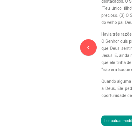
destacados. O S
“Teu único filh
precioso. (3) O
do velho pai. D
Havia três razõe
O Senhor quis p
navigate_before
que Deus sentiri
Jesus. E, ainda
que ele tinha d
“não era Isaque
Quando alguma co
a Deus, Ele pe
oportunidade de 
Ler outras medi