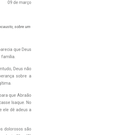
09 de março
olocausto, sobre um
parecia que Deus
família.
ontudo, Deus não
perança sobre a
ítima.
 para que Abraão
icasse Isaque. No
ue ele dê adeus a
os dolorosos são