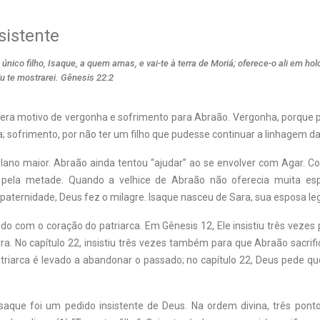
sistente
u único filho, Isaque, a quem amas, e vai-te à terra de Moriá; oferece-o ali em h
u te mostrarei. Gênesis 22:2
os era motivo de vergonha e sofrimento para Abraão. Vergonha, porque 
 sofrimento, por não ter um filho que pudesse continuar a linhagem da 
lano maior. Abraão ainda tentou “ajudar” ao se envolver com Agar. C
pela metade. Quando a velhice de Abraão não oferecia muita es
 paternidade, Deus fez o milagre. Isaque nasceu de Sara, sua esposa leg
o com o coração do patriarca. Em Gênesis 12, Ele insistiu três vezes
ra. No capítulo 22, insistiu três vezes também para que Abraão sacrif
atriarca é levado a abandonar o passado; no capítulo 22, Deus pede q
 Isaque foi um pedido insistente de Deus. Na ordem divina, três pont