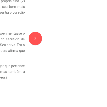
 próprio filho. (2)
sem seu bem mais
partiu o coração
experimentasse o
navigate_next
 do sacrifício de
Seu servo. Era o
nders afirma que
ugar que pertence
a, mas também a
Deus?