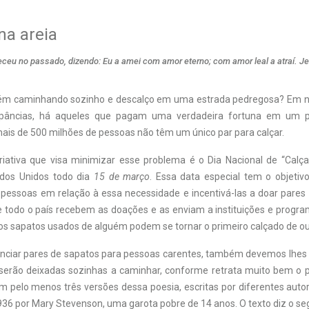
na areia
eceu no passado, dizendo: Eu a amei com amor eterno; com amor leal a atraí. J
guém caminhando sozinho e descalço em uma estrada pedregosa? Em 
epâncias, há aqueles que pagam uma verdadeira fortuna em um p
mais de 500 milhões de pessoas não têm um único par para calçar.
criativa que visa minimizar esse problema é o Dia Nacional de “Calç
ados Unidos todo dia
15 de março
. Essa data especial tem o objetiv
 pessoas em relação à essa necessidade e incentivá-las a doar pares 
de todo o país recebem as doações e as enviam a instituições e progra
os sapatos usados de alguém podem se tornar o primeiro calçado de ou
nciar pares de sapatos para pessoas carentes, também devemos lhes 
 serão deixadas sozinhas a caminhar, conforme retrata muito bem o
em pelo menos três versões dessa poesia, escritas por diferentes autore
6 por Mary Stevenson, uma garota pobre de 14 anos. O texto diz o seg