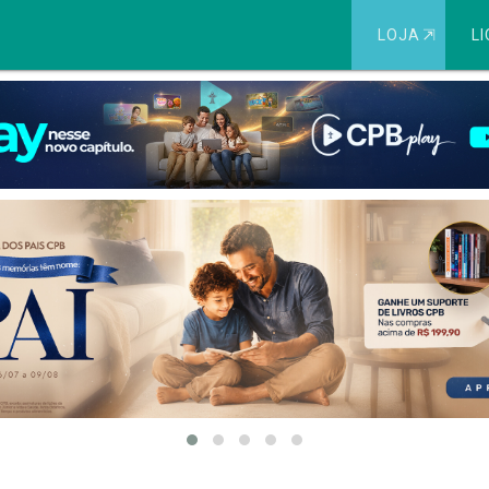
LOJA
⇱
LI