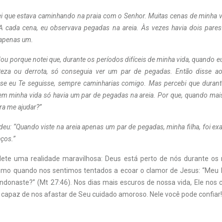
ei que estava caminhando na praia com o Senhor. Muitas cenas de minha 
 A cada cena, eu observava pegadas na areia. Às vezes havia dois pare
 apenas um.
u porque notei que, durante os períodos difíceis de minha vida, quando e
isteza ou derrota, só conseguia ver um par de pegadas. Então disse a
 se eu Te seguisse, sempre caminharias comigo. Mas percebi que durant
m minha vida só havia um par de pegadas na areia. Por que, quando mais 
ra me ajudar?”
eu: “Quando viste na areia apenas um par de pegadas, minha filha, foi exa
aços.”
lete uma realidade maravilhosa: Deus está perto de nós durante o
esmo quando nos sentimos tentados a ecoar o clamor de Jesus: “Meu
donaste?” (Mt 27:46). Nos dias mais escuros de nossa vida, Ele nos
 capaz de nos afastar de Seu cuidado amoroso. Nele você pode confiar!