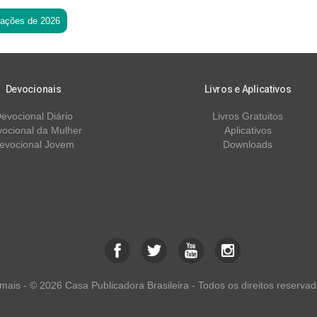
tações de 2026
Devocionais
Livros e Aplicativos
evocional Diário
Livros Gratuitos
ocional da Mulher
Aplicativos
evocional Jovem
Downloads
ais - © 2026 Casa Publicadora Brasileira - Todos os direitos reservad