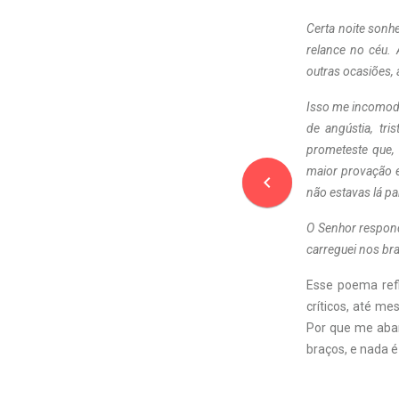
Certa noite sonh
relance no céu.
outras ocasiões,
Isso me incomodo
de angústia, tr
prometeste que,
maior provação e
navigate_before
não estavas lá pa
O Senhor respond
carreguei nos br
Esse poema ref
críticos, até m
Por que me aban
braços, e nada é