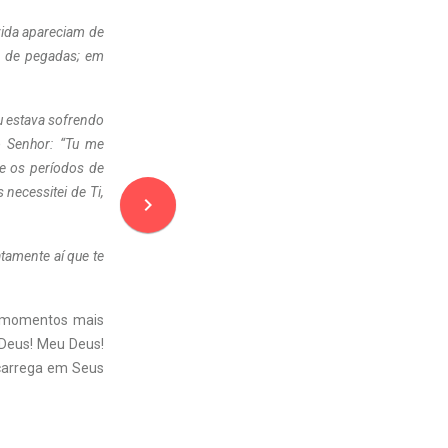
vida apareciam de
s de pegadas; em
u estava sofrendo
o Senhor: “Tu me
e os períodos de
necessitei de Ti,
navigate_next
tamente aí que te
s momentos mais
 Deus! Meu Deus!
 carrega em Seus