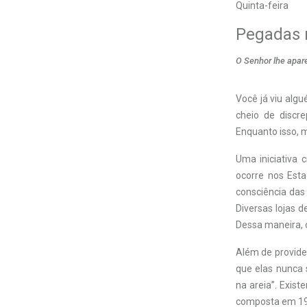
Quinta-feira
Pegadas 
O Senhor lhe apar
V
ocê já viu al
cheio de discr
Enquanto isso, 
Uma iniciativa 
ocorre nos Est
consciência das
Diversas lojas 
Dessa maneira, 
Além de provide
que elas nunca
na areia”. Exist
composta em 193