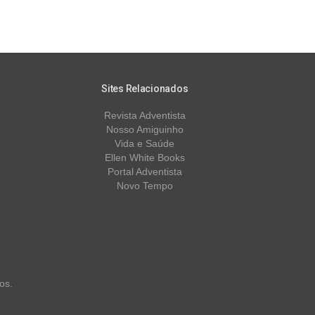
Sites Relacionados
Revista Adventista
Nosso Amiguinho
Vida e Saúde
Ellen White Books
Portal Adventista
Novo Tempo
os.