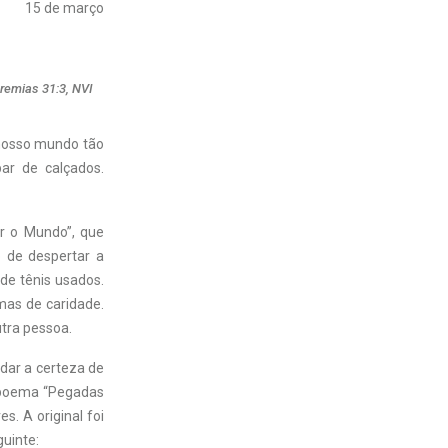
15 de março
eremias 31:3, NVI
nosso mundo tão
ar de calçados.
ar o Mundo”, que
o de despertar a
de tênis usados.
mas de caridade.
tra pessoa.
dar a certeza de
 poema “Pegadas
s. A original foi
uinte: