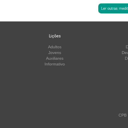
Ler outras medi
Lições
Adultos
D
Jovens
Dev
Auxiliares
D
Informativo
CPB m