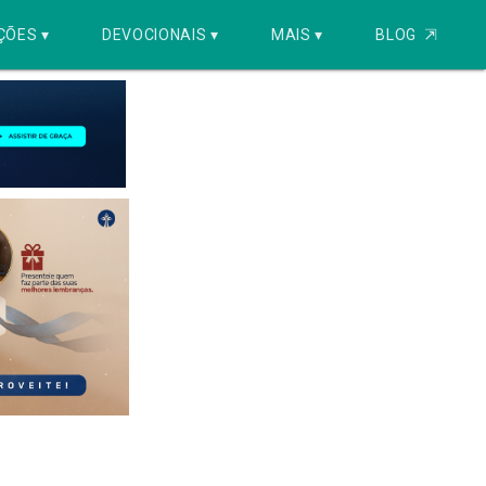
ÇÕES ▾
DEVOCIONAIS ▾
MAIS ▾
BLOG
⇱