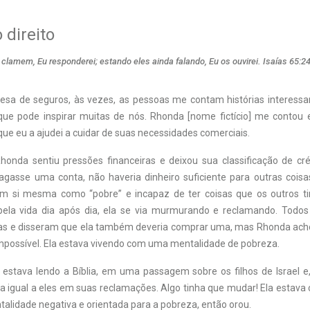
direito
lamem, Eu responderei; estando eles ainda falando, Eu os ouvirei. Isaías 65:2
a de seguros, às vezes, as pessoas me contam histórias interessa
e pode inspirar muitas de nós. Rhonda [nome fictício] me contou 
que eu a ajudei a cuidar de suas necessidades comerciais.
honda sentiu pressões financeiras e deixou sua classificação de cré
agasse uma conta, não haveria dinheiro suficiente para outras cois
em si mesma como “pobre” e incapaz de ter coisas que os outros t
pela vida dia após dia, ela se via murmurando e reclamando. Todos
s e disseram que ela também deveria comprar uma, mas Rhonda achou
possível. Ela estava vivendo com uma mentalidade de pobreza.
estava lendo a Bíblia, em uma passagem sobre os filhos de Israel e,
a igual a eles em suas reclamações. Algo tinha que mudar! Ela estava 
alidade negativa e orientada para a pobreza, então orou.