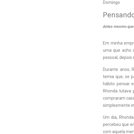
Domingo
Pensando 
Antes mesmo que c
Em minha empres
uma que acho qu
pessoal, depois 
Durante anos, R
temia que, se p
hábito pensar 
Rhonda lutava 
compraram casa
simplesmente im
Um dia, Rhonda 
percebeu que er
com aquela ment