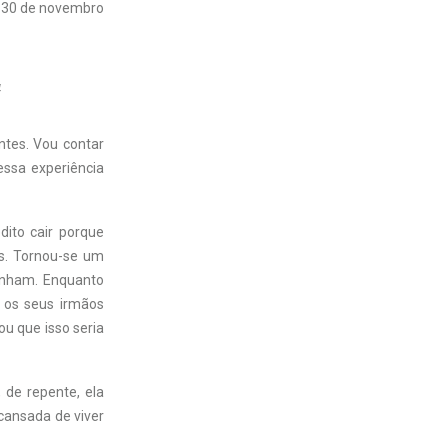
30 de novembro
4
ntes. Vou contar
essa experiência
dito cair porque
as. Tornou-se um
inham. Enquanto
 os seus irmãos
 que isso seria
 de repente, ela
cansada de viver