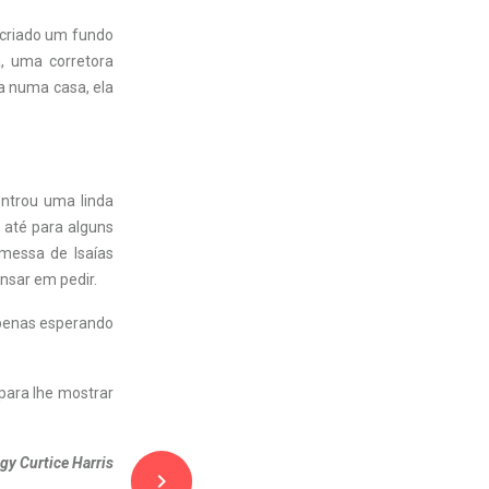
a criado um fundo
, uma corretora
da numa casa, ela
ntrou uma linda
 até para alguns
messa de Isaías
nsar em pedir.
 apenas esperando
 para lhe mostrar
gy Curtice Harris
navigate_next