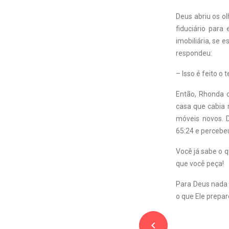
Deus abriu os ol
fiduciário par
imobiliária, se 
respondeu:
– Isso é feito o
Então, Rhonda 
casa que cabia 
móveis novos. 
65:24 e percebe
Você já sabe o q
que você peça!
Para Deus nada é
o que Ele prepar
navigate_before