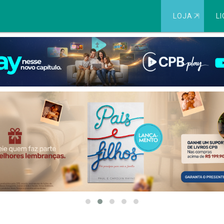
LOJA
⇱
LI