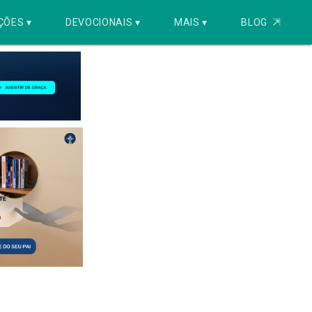
ÇÕES ▾
DEVOCIONAIS ▾
MAIS ▾
BLOG
⇱