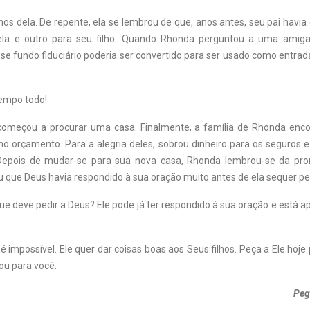
hos dela. De repente, ela se lembrou de que, anos antes, seu pai havi
a ela e outro para seu filho. Quando Rhonda perguntou a uma amiga
esse fundo fiduciário poderia ser convertido para ser usado como entra
 tempo todo!
começou a procurar uma casa. Finalmente, a família de Rhonda enco
no orçamento. Para a alegria deles, sobrou dinheiro para os seguros e
Depois de mudar-se para sua nova casa, Rhonda lembrou-se da pro
u que Deus havia respondido à sua oração muito antes de ela sequer pe
ue deve pedir a Deus? Ele pode já ter respondido à sua oração e está
 impossível. Ele quer dar coisas boas aos Seus filhos. Peça a Ele hoje
ou para você.
Peg