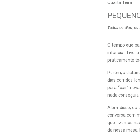
Quarta-feira
PEQUENO
Todos os dias, no
O
tempo que pas
infância. Tive 
praticamente tod
Porém, a distân
dias corridos l
para “cair” nov
nada conseguia 
Além disso, eu 
conversa com mi
que fizemos naq
da nossa mesa, h