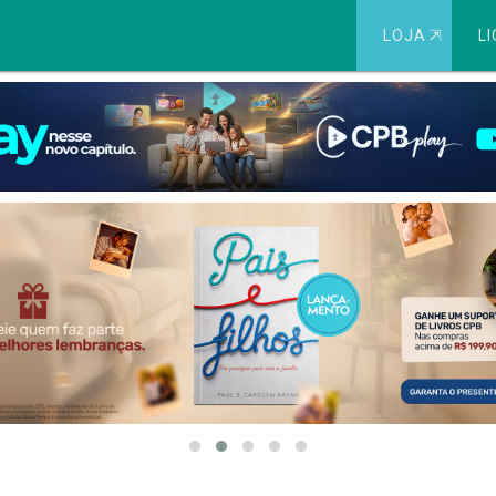
LOJA
⇱
LI