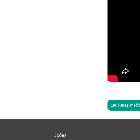
Ler outras medi
Lições