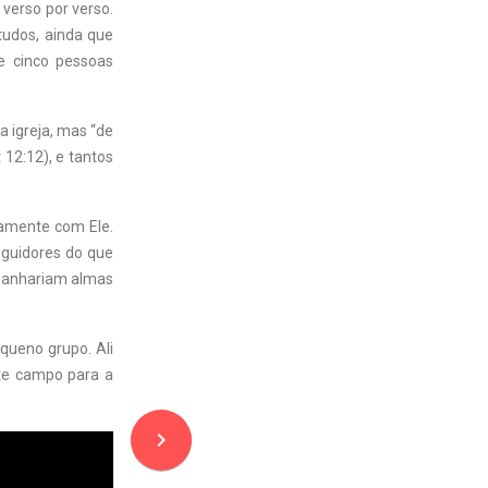
verso por verso.
tudos, ainda que
 e cinco pessoas
a igreja, mas “de
 12:12), e tantos
tamente com Ele.
guidores do que
 ganhariam almas
queno grupo. Ali
te campo para a
navigate_next