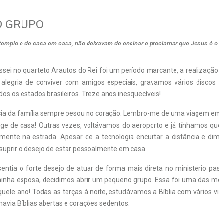
 GRUPO
 templo e de casa em casa, não deixavam de ensinar e proclamar que Jesus é o 
sei no quarteto Arautos do Rei foi um período marcante, a realizaçã
a alegria de conviver com amigos especiais, gravamos vários disc
os os estados brasileiros. Treze anos inesquecíveis!
cia da família sempre pesou no coração. Lembro-me de uma viagem e
onge de casa! Outras vezes, voltávamos do aeroporto e já tínhamos qu
amente na estrada. Apesar de a tecnologia encurtar a distância e dim
suprir o desejo de estar pessoalmente em casa.
sentia o forte desejo de atuar de forma mais direta no ministério pas
nha esposa, decidimos abrir um pequeno grupo. Essa foi uma das m
uele ano! Todas as terças à noite, estudávamos a Bíblia com vários vi
avia Bíblias abertas e corações sedentos.