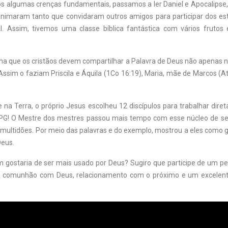
 algumas crenças fundamentais, passamos a ler Daniel e Apocalipse, 
animaram tanto que convidaram outros amigos para participar dos es
l. Assim, tivemos uma classe bíblica fantástica com vários frutos
ina que os cristãos devem compartilhar a Palavra de Deus não apenas n
ssim o faziam Priscila e Áquila (1Co 16:19), Maria, mãe de Marcos (At
 na Terra, o próprio Jesus escolheu 12 discípulos para trabalhar dire
 PG! O Mestre dos mestres passou mais tempo com esse núcleo de se
multidões. Por meio das palavras e do exemplo, mostrou a eles como
Deus.
gostaria de ser mais usado por Deus? Sugiro que participe de um pe
á comunhão com Deus, relacionamento com o próximo e um excelen