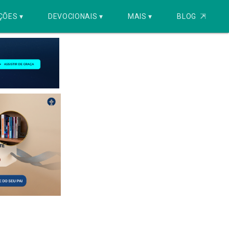
ÇÕES ▾
DEVOCIONAIS ▾
MAIS ▾
BLOG
⇱