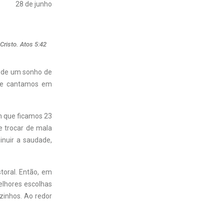
28 de junho
Cristo. Atos 5:42
o de um sonho de
os e cantamos em
m que ficamos 23
e trocar de mala
inuir a saudade,
toral. Então, em
elhores escolhas
zinhos. Ao redor