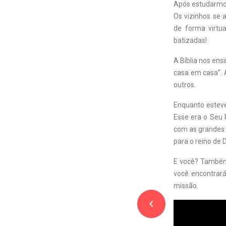
Após estudarmos
Os vizinhos se 
de forma virtua
batizadas!
A Bíblia nos ens
casa em casa”. A
outros.
Enquanto esteve
Esse era o Seu
com as grandes 
para o reino de 
E você? Também 
você encontrar
missão.
navigate_before