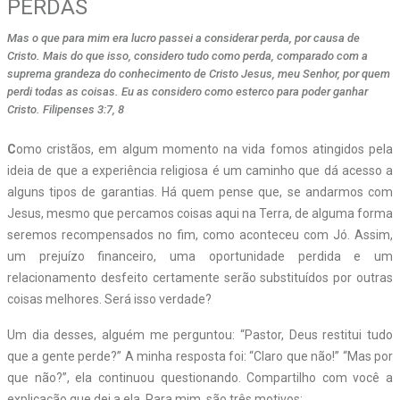
PERDAS
Mas o que para mim era lucro passei a considerar perda, por causa de
Cristo. Mais do que isso, considero tudo como perda, comparado com a
suprema grandeza do conhecimento de Cristo Jesus, meu Senhor, por quem
perdi todas as coisas. Eu as considero como esterco para poder ganhar
Cristo. Filipenses 3:7, 8
C
omo cristãos, em algum momento na vida fomos atingidos pela
ideia de que a experiência religiosa é um caminho que dá acesso a
alguns tipos de garantias. Há quem pense que, se andarmos com
Jesus, mesmo que percamos coisas aqui na Terra, de alguma forma
seremos recompensados no fim, como aconteceu com Jó. Assim,
um prejuízo financeiro, uma oportunidade perdida e um
relacionamento desfeito certamente serão substituídos por outras
coisas melhores. Será isso verdade?
Um dia desses, alguém me perguntou: “Pastor, Deus restitui tudo
que a gente perde?” A minha resposta foi: “Claro que não!” “Mas por
que não?”, ela continuou questionando. Compartilho com você a
explicação que dei a ela. Para mim, são três motivos: