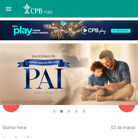

navigate_before
navigate_next
Quinta-feira
02 de março