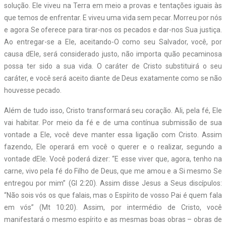
solução. Ele viveu na Terra em meio a provas e tentações iguais às
que temos de enfrentar. E viveu uma vida sem pecar. Morreu por nós
e agora Se oferece para tirar-nos os pecados e dar-nos Sua justiça.
Ao entregar-se a Ele, aceitando-O como seu Salvador, você, por
causa dEle, será considerado justo, não importa quão pecaminosa
possa ter sido a sua vida. O caráter de Cristo substituirá o seu
caráter, e você será aceito diante de Deus exatamente como se não
houvesse pecado.
Além de tudo isso, Cristo transformará seu coração. Ali, pela fé, Ele
vai habitar. Por meio da fé e de uma contínua submissão de sua
vontade a Ele, você deve manter essa ligação com Cristo. Assim
fazendo, Ele operará em você o querer e o realizar, segundo a
vontade dEle. Você poderá dizer: “E esse viver que, agora, tenho na
carne, vivo pela fé do Filho de Deus, que me amou e a Si mesmo Se
entregou por mim” (Gl 2:20). Assim disse Jesus a Seus discípulos:
“Não sois vós os que falais, mas o Espírito de vosso Pai é quem fala
em vós” (Mt 10:20). Assim, por intermédio de Cristo, você
manifestará o mesmo espírito e as mesmas boas obras – obras de