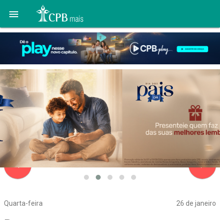

navigate_before
navigate_next
Quarta-feira
26 de janeiro