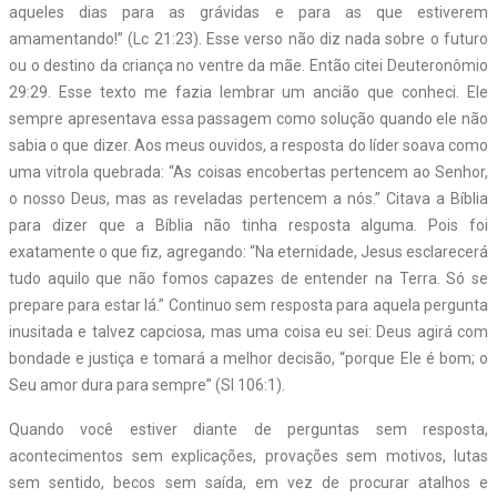
aqueles dias para as grávidas e para as que estiverem
amamentando!” (Lc 21:23). Esse verso não diz nada sobre o futuro
ou o destino da criança no ventre da mãe. Então citei Deuteronômio
29:29. Esse texto me fazia lembrar um ancião que conheci. Ele
sempre apresentava essa passagem como solução quando ele não
sabia o que dizer. Aos meus ouvidos, a resposta do líder soava como
uma vitrola quebrada: “As coisas encobertas pertencem ao Senhor,
o nosso Deus, mas as reveladas pertencem a nós.” Citava a Bíblia
para dizer que a Bíblia não tinha resposta alguma. Pois foi
exatamente o que fiz, agregando: “Na eternidade, Jesus esclarecerá
tudo aquilo que não fomos capazes de entender na Terra. Só se
prepare para estar lá.” Continuo sem resposta para aquela pergunta
inusitada e talvez capciosa, mas uma coisa eu sei: Deus agirá com
bondade e justiça e tomará a melhor decisão, “porque Ele é bom; o
Seu amor dura para sempre” (Sl 106:1).
Quando você estiver diante de perguntas sem resposta,
acontecimentos sem explicações, provações sem motivos, lutas
sem sentido, becos sem saída, em vez de procurar atalhos e