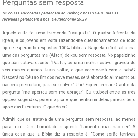
Perguntas sem resposta
As coisas encobertas pertencem ao Senhor, o nosso Deus, mas as
reveladas pertencem a nós. Deuteronômio 29:29
A
quele culto foi uma tremenda “saia justa”. O pastor à frente da
igreja, e os jovens em volta fazendo-lhe questionamentos de todo
tipo e esperando respostas 100% bíblicas. Naquela difícil sabatina,
uma das perguntas me (Ailton) deixou sem resposta. No papelzinho
que abri estava escrito: “Pastor, se uma mulher estiver grávida de
seis meses quando Jesus voltar, o que acontecerá com o bebê?
Nascerá no Céu ao fim dos nove meses, será abortado ali mesmo ou
nascerá prematuro, para ser salvo?” Uau! Fiquei sem ar. O autor da
pergunta “me apertou sem me abraçar”. Eu titubeei entre as três
opções sugeridas, porém o pior é que nenhuma delas parecia ter o
apoio das Escrituras. O que dizer?
Admiti que se tratava de uma pergunta sem resposta, ao menos
para mim. Com humildade respondi: “Lamento, mas não sei!” A
única coisa que a Bíblia diz a respeito é: “Como serão terríveis