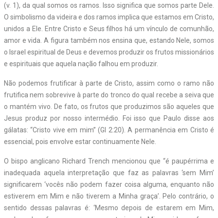
(v. 1), da qual somos os ramos. Isso significa que somos parte Dele.
O simbolismo da videira e dos ramos implica que estamos em Cristo,
unidos a Ele. Entre Cristo e Seus filhos há um vínculo de comunhão,
amor e vida. A figura também nos ensina que, estando Nele, somos
o Israel espiritual de Deus e devemos produzir os frutos missionários
e espirituais que aquela nação falhou em produzir.
Não podemos frutificar à parte de Cristo, assim como o ramo não
frutifica nem sobrevive à parte do tronco do qual recebe a seiva que
o mantém vivo. De fato, os frutos que produzimos são aqueles que
Jesus produz por nosso intermédio. Foi isso que Paulo disse aos
gálatas: “Cristo vive em mim” (Gl 2:20). A permanência em Cristo é
essencial, pois envolve estar continuamente Nele.
O bispo anglicano Richard Trench mencionou que “é paupérrima e
inadequada aquela interpretação que faz as palavras ‘sem Mim’
significarem ‘vocês não podem fazer coisa alguma, enquanto não
estiverem em Mim e não tiverem a Minha graça’. Pelo contrário, o
sentido dessas palavras é: ‘Mesmo depois de estarem em Mim,