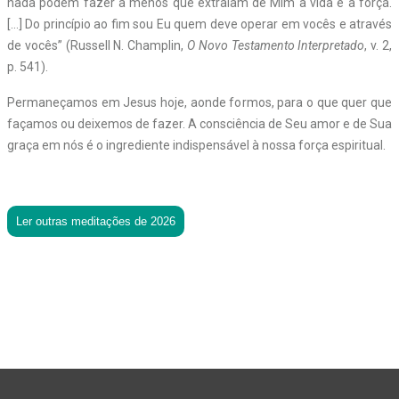
nada podem fazer a menos que extraiam de Mim a vida e a força.
[…] Do princípio ao fim sou Eu quem deve operar em vocês e através
de vocês” (Russell N. Champlin,
O Novo Testamento Interpretado
, v. 2,
p. 541).
Permaneçamos em Jesus hoje, aonde formos, para o que quer que
façamos ou deixemos de fazer. A consciência de Seu amor e de Sua
graça em nós é o ingrediente indispensável à nossa força espiritual.
Ler outras meditações de 2026