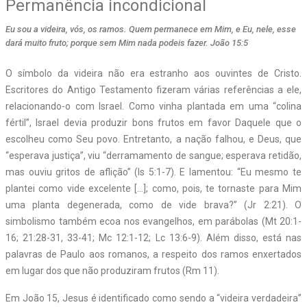
Permanência incondicional
Eu sou a videira, vós, os ramos. Quem permanece em Mim, e Eu, nele, esse
dará muito fruto; porque sem Mim nada podeis fazer. João 15:5
O símbolo da videira não era estranho aos ouvintes de Cristo.
Escritores do Antigo Testamento fizeram várias referências a ele,
relacionando-o com Israel. Como vinha plantada em uma “colina
fértil”, Israel devia produzir bons frutos em favor Daquele que o
escolheu como Seu povo. Entretanto, a nação falhou, e Deus, que
“esperava justiça”, viu “derramamento de sangue; esperava retidão,
mas ouviu gritos de aflição” (Is 5:1-7). E lamentou: “Eu mesmo te
plantei como vide excelente […]; como, pois, te tornaste para Mim
uma planta degenerada, como de vide brava?” (Jr 2:21). O
simbolismo também ecoa nos evangelhos, em parábolas (Mt 20:1-
16; 21:28-31, 33-41; Mc 12:1-12; Lc 13:6-9). Além disso, está nas
palavras de Paulo aos romanos, a respeito dos ramos enxertados
em lugar dos que não produziram frutos (Rm 11).
Em João 15, Jesus é identificado como sendo a “videira verdadeira”