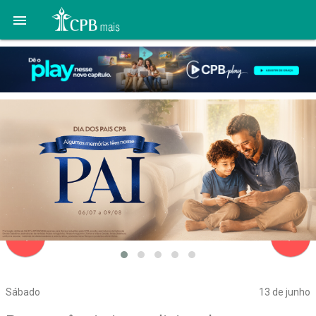

navigate_before
navigate_next
Sábado
13 de junho