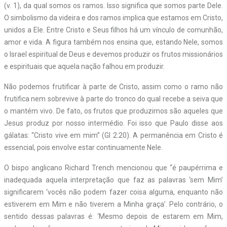
(v. 1), da qual somos os ramos. Isso significa que somos parte Dele.
O simbolismo da videira e dos ramos implica que estamos em Cristo,
unidos a Ele. Entre Cristo e Seus filhos há um vínculo de comunhão,
amor e vida. A figura também nos ensina que, estando Nele, somos
o Israel espiritual de Deus e devemos produzir os frutos missionários
e espirituais que aquela nação falhou em produzir.
Não podemos frutificar à parte de Cristo, assim como o ramo não
frutifica nem sobrevive à parte do tronco do qual recebe a seiva que
o mantém vivo. De fato, os frutos que produzimos são aqueles que
Jesus produz por nosso intermédio. Foi isso que Paulo disse aos
gálatas: “Cristo vive em mim” (Gl 2:20). A permanência em Cristo é
essencial, pois envolve estar continuamente Nele.
O bispo anglicano Richard Trench mencionou que “é paupérrima e
inadequada aquela interpretação que faz as palavras ‘sem Mim’
significarem ‘vocês não podem fazer coisa alguma, enquanto não
estiverem em Mim e não tiverem a Minha graça’. Pelo contrário, o
sentido dessas palavras é: ‘Mesmo depois de estarem em Mim,