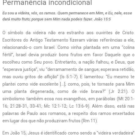
Permanência incondicional
Eu sou a videira, vós, os ramos. Quem permanece em Mim, e Eu, nele, esse
dará muito fruto; porque sem Mim nada podeis fazer. João 15:5
O símbolo da videira não era estranho aos ouvintes de Cristo.
Escritores do Antigo Testamento fizeram várias referências a ele,
relacionando-o com Israel. Como vinha plantada em uma “colina
fértil”, Israel devia produzir bons frutos em favor Daquele que o
escolheu como Seu povo. Entretanto, a nação falhou, e Deus, que
“esperava justiça”, viu “derramamento de sangue; esperava retidão,
mas ouviu gritos de aflição” (Is 5:1-7). E lamentou: “Eu mesmo te
plantei como vide excelente […]; como, pois, te tornaste para Mim
uma planta degenerada, como de vide brava?” (Jr 2:21). O
simbolismo também ecoa nos evangelhos, em parábolas (Mt 20:1-
16; 21:28-31, 33-41; Mc 12:1-12; Lc 13:6-9). Além disso, está nas
palavras de Paulo aos romanos, a respeito dos ramos enxertados
em lugar dos que não produziram frutos (Rm 11).
Em João 15, Jesus é identificado como sendo a “videira verdadeira”