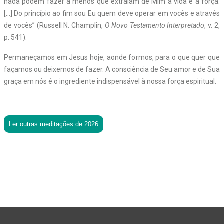
nada podem fazer a menos que extraiam de Mim a vida e a força.
[…] Do princípio ao fim sou Eu quem deve operar em vocês e através
de vocês” (Russell N. Champlin,
O Novo Testamento Interpretado
, v. 2,
p. 541).
Permaneçamos em Jesus hoje, aonde formos, para o que quer que
façamos ou deixemos de fazer. A consciência de Seu amor e de Sua
graça em nós é o ingrediente indispensável à nossa força espiritual.
Ler outras meditações de 2026