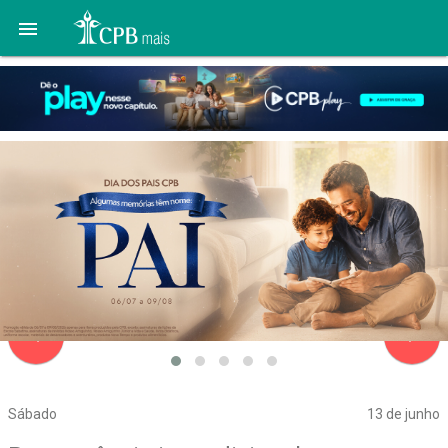

navigate_before
navigate_next
Sábado
13 de junho