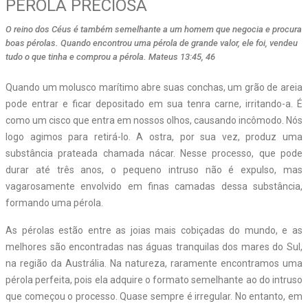
PÉROLA PRECIOSA
O reino dos Céus é também semelhante a um homem que negocia e procura
boas pérolas. Quando encontrou uma pérola de grande valor, ele foi, vendeu
tudo o que tinha e comprou a pérola. Mateus 13:45, 46
Q
uando um molusco marítimo abre suas conchas, um grão de areia
pode entrar e ficar depositado em sua tenra carne, irritando-a. É
como um cisco que entra em nossos olhos, causando incômodo. Nós
logo agimos para retirá-lo. A ostra, por sua vez, produz uma
substância prateada chamada nácar. Nesse processo, que pode
durar até três anos, o pequeno intruso não é expulso, mas
vagarosamente envolvido em finas camadas dessa substância,
formando uma pérola.
As pérolas estão entre as joias mais cobiçadas do mundo, e as
melhores são encontradas nas águas tranquilas dos mares do Sul,
na região da Austrália. Na natureza, raramente encontramos uma
pérola perfeita, pois ela adquire o formato semelhante ao do intruso
que começou o processo. Quase sempre é irregular. No entanto, em