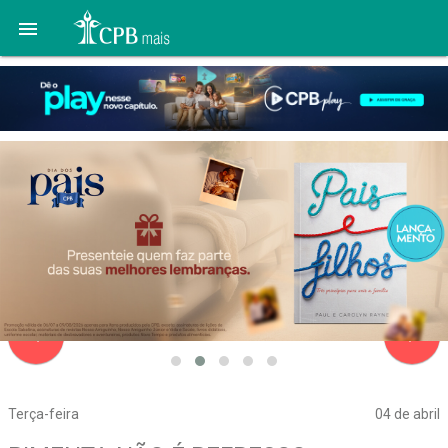

navigate_before
navigate_next
Terça-feira
04 de abril