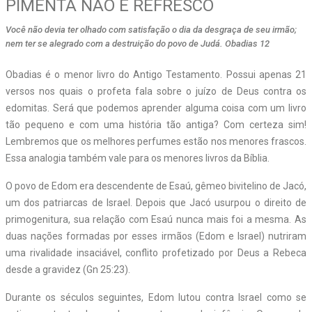
PIMENTA NÃO É REFRESCO
Você não devia ter olhado com satisfação o dia da desgraça de seu irmão;
nem ter se alegrado com a destruição do povo de Judá. Obadias 12
O
badias é o menor livro do Antigo Testamento. Possui apenas 21
versos nos quais o profeta fala sobre o juízo de Deus contra os
edomitas. Será que podemos aprender alguma coisa com um livro
tão pequeno e com uma história tão antiga? Com certeza sim!
Lembremos que os melhores perfumes estão nos menores frascos.
Essa analogia também vale para os menores livros da Bíblia.
O povo de Edom era descendente de Esaú, gêmeo bivitelino de Jacó,
um dos patriarcas de Israel. Depois que Jacó usurpou o direito de
primogenitura, sua relação com Esaú nunca mais foi a mesma. As
duas nações formadas por esses irmãos (Edom e Israel) nutriram
uma rivalidade insaciável, conflito profetizado por Deus a Rebeca
desde a gravidez (Gn 25:23).
Durante os séculos seguintes, Edom lutou contra Israel como se