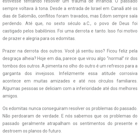
estivesse tentando resolver um trauma de infância. O passado
sempre voltava à tona. Desde a entrada de Israel em Canaã até os
dias de Salomão, conflitos foram travados, mas Edom sempre saía
perdendo. Até que, no sexto século a.C., o povo de Deus foi
castigado pelos babilônios. Foi uma derrota e tanto. Isso foi motivo
de prazer e alegria para os edomitas.
Prazer na derrota dos outros. Você já sentiu isso? Ficou feliz pela
desgraça alheia? Hoje em dia, parece que virou algo “normal” rir dos
tombos dos outros. A pimenta no olho do outro é um refresco para a
garganta dos invejosos. Infelizmente essa atitude corrosiva
acontece em muitas amizades e até nos círculos familiares.
Algumas pessoas se deliciam com a inferioridade até dos melhores
amigos.
Os edomitas nunca conseguiram resolver os problemas do passado.
Não perdoaram de verdade. E nós sabemos que os problemas do
passado geralmente atrapalham os sentimentos do presente e
destroem os planos do futuro.