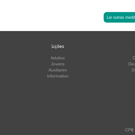
Ler outras medi
Lições
Adultos
D
Jovens
Dev
Auxiliares
D
Informativo
CPB m