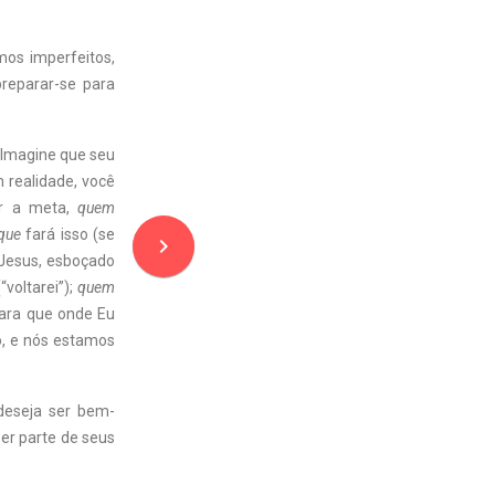
mos imperfeitos,
reparar-se para
 Imagine que seu
 realidade, você
ar a meta,
quem
que
fará isso (se
navigate_next
 Jesus, esboçado
“voltarei”);
quem
ara que onde Eu
o, e nós estamos
deseja ser bem-
er parte de seus