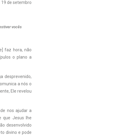
19 de setembro
estiver vocês
e] faz hora, não
ípulos o plano a
ga desprevenido,
comunica a nós o
ente, Ele revelou
de nos ajudar a
e que Jesus lhe
ção desenvolvido
to divino e pode