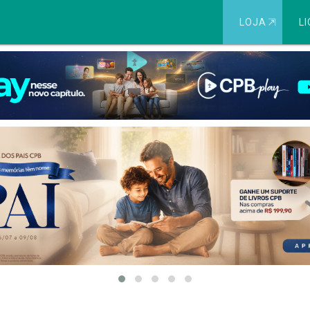
LOJA
⇱
LI