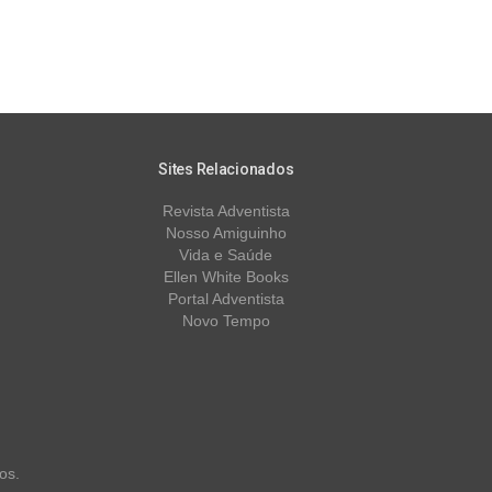
Sites Relacionados
Revista Adventista
Nosso Amiguinho
Vida e Saúde
Ellen White Books
Portal Adventista
Novo Tempo
os.