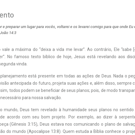
ento
or e preparar um lugar para vocês, voltarei e os levarei comigo para que onde Eu 
João 14:3
 vale a máxima do “deixa a vida me levar”. Ao contrário, Ele “sabe [
r”. No famoso texto bíblico de hoje, Jesus está revelando aos disc
segunda vinda.
 planejamento está presente em todas as ações de Deus. Nada o pe
visão antecipada do futuro, projeta suas ações e, além disso, sempre 
ssim, todos podem se beneficiar de seus planos; pois, de modo transpar
é necessário para nossa salvação.
 do mundo, Deus tem revelado à humanidade seus planos no sentido 
a de acordo com seu bom projeto. Por exemplo, ao dizer à serpent
eça (Gênesis 3:15), Deus estava nos comunicando o plano de salva
ão do mundo (Apocalipse 13:8). Quem estuda a Bíblia conhece o proje