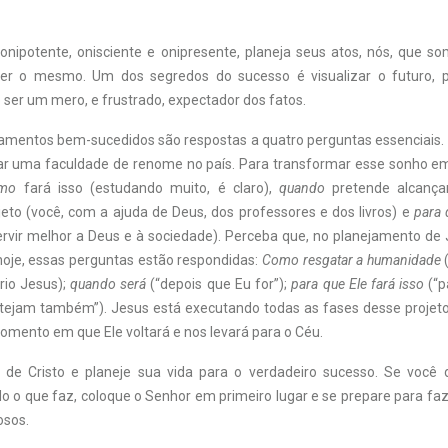
onipotente, onisciente e onipresente, planeja seus atos, nós, que so
er o mesmo. Um dos segredos do sucesso é visualizar o futuro, p
o ser um mero, e frustrado, expectador dos fatos.
jamentos bem-sucedidos são respostas a quatro perguntas essenciais.
ar uma faculdade de renome no país. Para transformar esse sonho em
mo
fará isso (estudando muito, é claro),
quando
pretende alcanç
jeto (você, com a ajuda de Deus, dos professores e dos livros) e
para 
ervir melhor a Deus e à sociedade). Perceba que, no planejamento de
 hoje, essas perguntas estão respondidas:
Como resgatar a humanidade
(
rio Jesus);
quando será
(“depois que Eu for”);
para que Ele fará isso
(“p
stejam também”). Jesus está executando todas as fases desse projet
mento em que Ele voltará e nos levará para o Céu.
 de Cristo e planeje sua vida para o verdadeiro sucesso. Se você 
o o que faz, coloque o Senhor em primeiro lugar e se prepare para faz
osos.