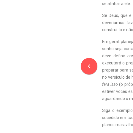
se alinhar a ele.
Se Deus, que é 
deveríamos faz
construí-lo e nã
Em geral, plane
sonho seja curs
deve definir
co
executará o pro
navigate_before
preparar para s
no versículo de
fará isso
(o próp
estiver vocês e
aguardando o mo
Siga o exemplo
sucedido em tud
planos maravilh