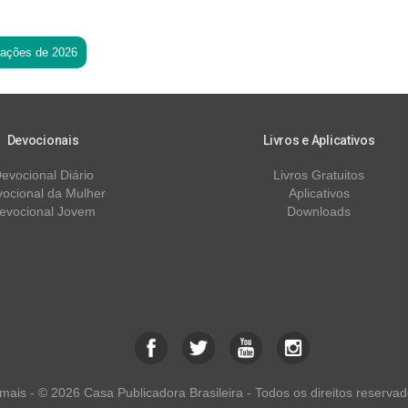
tações de 2026
Devocionais
Livros e Aplicativos
evocional Diário
Livros Gratuitos
ocional da Mulher
Aplicativos
evocional Jovem
Downloads
ais - © 2026 Casa Publicadora Brasileira - Todos os direitos reservad