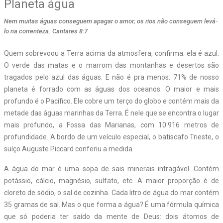
Planeta água
Nem muitas águas conseguem apagar o amor; os rios não conseguem levá-
lo na correnteza. Cantares 8:7
Quem sobrevoou a Terra acima da atmosfera, confirma: ela é azul.
O verde das matas e o marrom das montanhas e desertos são
tragados pelo azul das águas. E não é pra menos: 71% de nosso
planeta é forrado com as águas dos oceanos. O maior e mais
profundo é o Pacífico. Ele cobre um terço do globo e contém mais da
metade das águas marinhas da Terra. É nele que se encontra o lugar
mais profundo, a Fossa das Marianas, com 10.916 metros de
profundidade. A bordo de um veículo especial, o batiscafo Trieste, o
suíço Auguste Piccard conferiu a medida.
A água do mar é uma sopa de sais minerais intragável. Contém
potássio, cálcio, magnésio, sulfato, etc. A maior proporção é de
cloreto de sódio, o sal de cozinha. Cada litro de água do mar contém
35 gramas de sal. Mas o que forma a água? É uma fórmula química
que só poderia ter saído da mente de Deus: dois átomos de