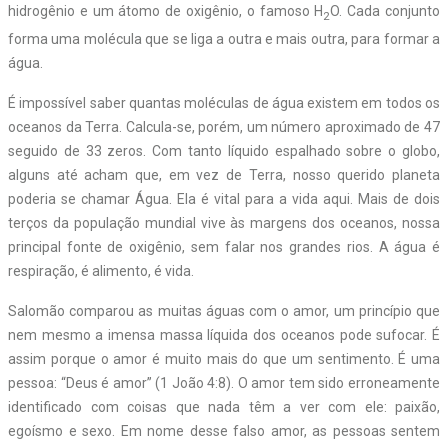
hidrogênio e um átomo de oxigênio, o famoso H
O. Cada conjunto
2
forma uma molécula que se liga a outra e mais outra, para formar a
água.
É impossível saber quantas moléculas de água existem em todos os
oceanos da Terra. Calcula-se, porém, um número aproximado de 47
seguido de 33 zeros. Com tanto líquido espalhado sobre o globo,
alguns até acham que, em vez de Terra, nosso querido planeta
poderia se chamar Água. Ela é vital para a vida aqui. Mais de dois
terços da população mundial vive às margens dos oceanos, nossa
principal fonte de oxigênio, sem falar nos grandes rios. A água é
respiração, é alimento, é vida.
Salomão comparou as muitas águas com o amor, um princípio que
nem mesmo a imensa massa líquida dos oceanos pode sufocar. É
assim porque o amor é muito mais do que um sentimento. É uma
pessoa: “Deus é amor” (1 João 4:8). O amor tem sido erroneamente
identificado com coisas que nada têm a ver com ele: paixão,
egoísmo e sexo. Em nome desse falso amor, as pessoas sentem