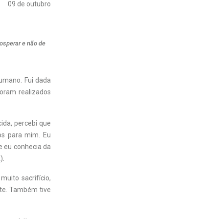
09 de outubro
rosperar e não de
humano. Fui dada
oram realizados
ida, percebi que
nos para mim. Eu
e eu conhecia da
).
uito sacrifício,
ente. Também tive