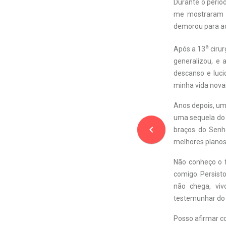
Durante o perío
me mostraram o
demorou para ac
a
Após a 13
cirur
generalizou, e
descanso e luc
minha vida nova
Anos depois, um
uma sequela do 
navigate_before
braços do Senh
melhores planos 
Não conheço o 
comigo. Persist
não chega, vi
testemunhar do
Posso afirmar co