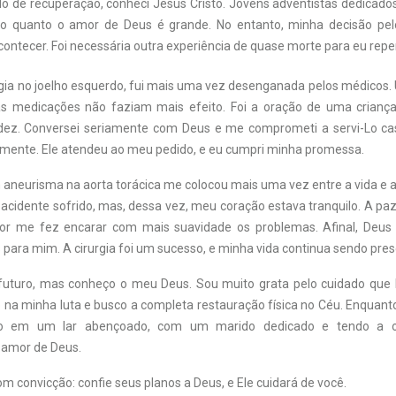
do de recuperação, conheci Jesus Cristo. Jovens adventistas dedicado
 quanto o amor de Deus é grande. No entanto, minha decisão pel
ontecer. Foi necessária outra experiência de quase morte para eu repe
gia no joelho esquerdo, fui mais uma vez desenganada pelos médicos.
 as medicações não faziam mais efeito. Foi a oração de uma crianç
idez. Conversei seriamente com Deus e me comprometi a servi-Lo ca
mente. Ele atendeu ao meu pedido, e eu cumpri minha promessa.
 aneurisma na aorta torácica me colocou mais uma vez entre a vida e a
acidente sofrido, mas, dessa vez, meu coração estava tranquilo. A pa
or me fez encarar com mais suavidade os problemas. Afinal, Deus
para mim. A cirurgia foi um sucesso, e minha vida continua sendo pre
futuro, mas conheço o meu Deus. Sou muito grata pelo cuidado que 
o na minha luta e busco a completa restauração física no Céu. Enqua
vo em um lar abençoado, com um marido dedicado e tendo a o
 amor de Deus.
m convicção: confie seus planos a Deus, e Ele cuidará de você.