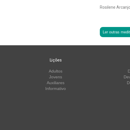
Rosilene Arcanjo
Ler outras medi
Lições
Adultos
D
Jovens
Dev
Auxiliares
D
Informativo