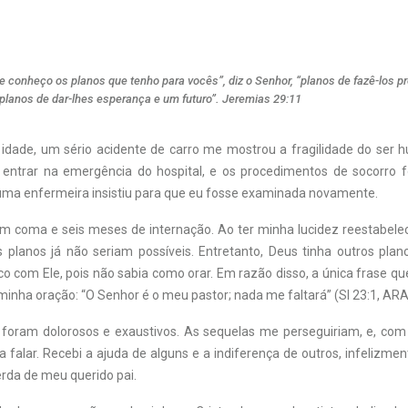
 conheço os planos que tenho para vocês”, diz o Senhor, “planos de fazê-los p
 planos de dar-lhes esperança e um futuro”. Jeremias 29:11
 idade, um sério acidente de carro me mostrou a fragilidade do ser 
entrar na emergência do hospital, e os procedimentos de socorro f
ma enfermeira insistiu para que eu fosse examinada novamente.
m coma e seis meses de internação. Ao ter minha lucidez reestabelec
planos já não seriam possíveis. Entretanto, Deus tinha outros pla
o com Ele, pois não sabia como orar. Em razão disso, a única frase qu
 minha oração: “O Senhor é o meu pastor; nada me faltará” (Sl 23:1, ARA
foram dolorosos e exaustivos. As sequelas me perseguiriam, e, com m
 a falar. Recebi a ajuda de alguns e a indiferença de outros, infelizm
erda de meu querido pai.