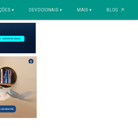
ÇÕES ▾
DEVOCIONAIS ▾
MAIS ▾
BLOG
⇱