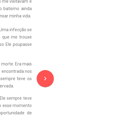
s me visitavam e
o batismo ainda
nsar minha vida.
 Uma infecção se
a que me trouxe
so Ele poupasse
 morte. Era mais
z encontrada nos
navigate_next
 sempre teve os
servada.
Ele sempre teve
nto esse momento
portunidade de