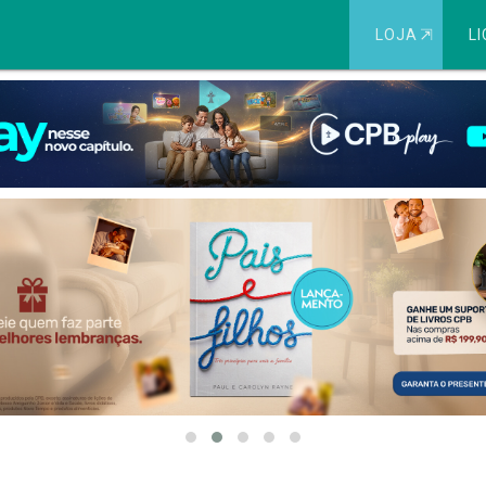
LOJA
⇱
LI