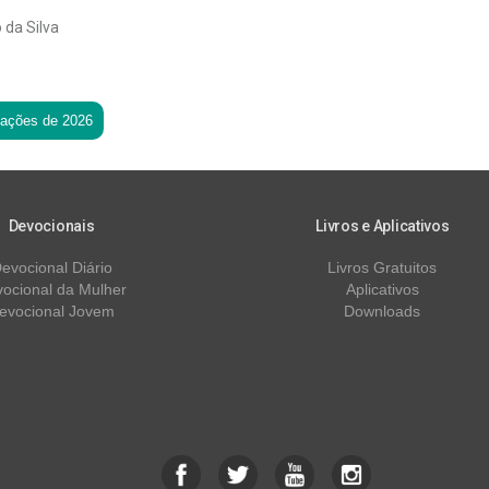
 da Silva
tações de 2026
Devocionais
Livros e Aplicativos
evocional Diário
Livros Gratuitos
ocional da Mulher
Aplicativos
evocional Jovem
Downloads