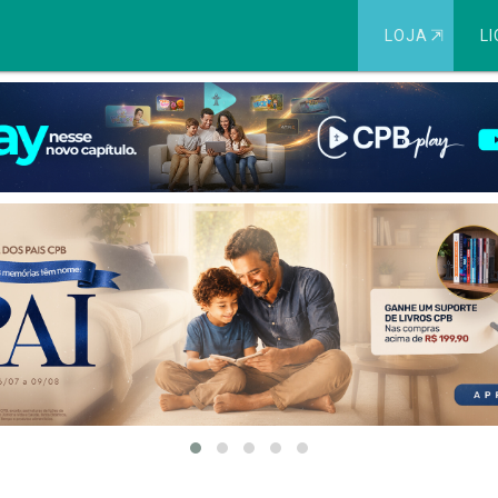
LOJA
⇱
LI