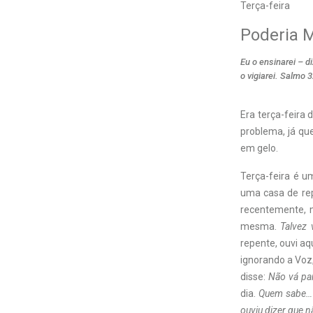
Terça-feira
Poderia M
Eu o ensinarei – 
o vigiarei. Salmo 3
Era terça-feira 
problema, já qu
em gelo.
Terça-feira é u
uma casa de rep
recentemente, 
mesma.
Talvez 
repente, ouvi aq
ignorando a Voz
disse:
Não vá par
dia.
Quem sabe…
ouviu dizer que n