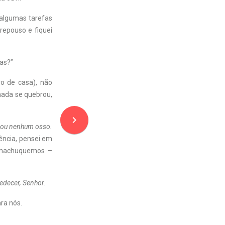
algumas tarefas
repouso e fiquei
sas?”
ro de casa), não
 nada se quebrou,
navigate_next
urou nenhum osso.
ência, pensei em
 machuquemos –
edecer, Senhor.
ra nós.