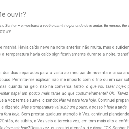
e ouvir?
diz o Senhor – e mostrarei a você o caminho por onde deve andar. Eu mesmo lhe 
2:8, BV
de manhã. Havia caído neve na noite anterior; não muita, mas o suficie
e a temperatura havia caído significativamente durante a noite, tran
m dos dias separados para a visita ao meu pai de noventa e cinco 
ouso. Permita-me explicar: não me importo com o frio ou em sair so
mas quando há gelo, não há conversa.
Então, o que vou fazer hoje?,
p
visitar papai um pouco mais tarde do que costumeiramente? OK. Talvez 
uela Voz terna e suave, dizendo:
Não vá para fora hoje.
Continuei prepar
, e dizendo:
Mas a temperatura vai subir um pouco, e posso ir hoje à tarde.
a fora hoje
. Sem prestar qualquer atenção à Voz, continuei planejan
?
Então, de súbito, a Voz veio a terceira vez, em tom mais alto e enfát
ão deve sair hoje?
Dessa vez, eu prestei atenção, ri e disse: “OK, Senhor. E