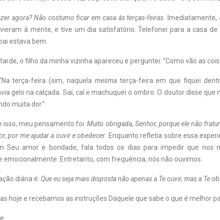
zer agora? Não costumo ficar em casa às terças-feiras.
Imediatamente, 
ieram à mente, e tive um dia satisfatório. Telefonei para a casa de 
ai estava bem.
 tarde, o filho da minha vizinha apareceu e perguntei: “Como vão as coi
“Na terça-feira (sim, naquela
mesma
terça-feira em que fiquei dent
ia gelo na calçada. Saí, caí e machuquei o ombro. O doutor disse que
do muita dor.”
e isso, meu pensamento foi:
Muito obrigada, Senhor, porque ele não frat
r, por me ajudar a ouvir e obedecer.
Enquanto refletia sobre essa experi
m Seu amor e bondade, fala todos os dias para impedir que nos
ca e emocionalmente. Entretanto, com frequência, nós não ouvimos.
ção diária é:
Que eu seja mais disposta não apenas a Te ouvir, mas a Te ob
as hoje e recebamos as instruções Daquele que sabe o que é melhor pa
ke