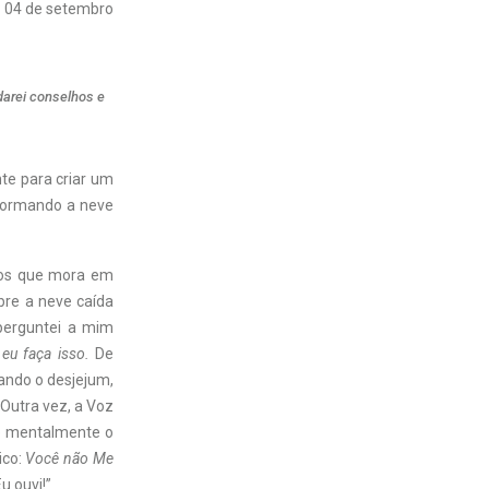
04 de setembro
darei conselhos e
nte para criar um
sformando a neve
anos que mora em
bre a neve caída
erguntei a mim
eu faça isso.
De
ando o desjejum,
Outra vez, a Voz
do mentalmente o
ico:
Você não Me
u ouvi!”