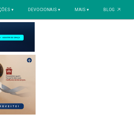
ÇÕES ▾
DEVOCIONAIS ▾
MAIS ▾
BLOG
⇱