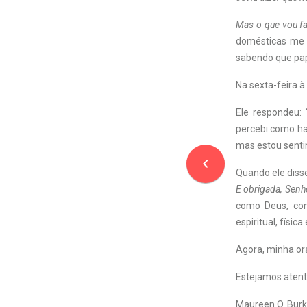
Mas o que vou fa
domésticas me v
sabendo que pap
Na sexta-feira à
Ele respondeu: 
percebi como hav
mas estou sentin
navigate_before
Quando ele diss
E obrigada, Senho
como Deus, co
espiritual, físi
Agora, minha ora
Estejamos atent
Maureen O. Bur