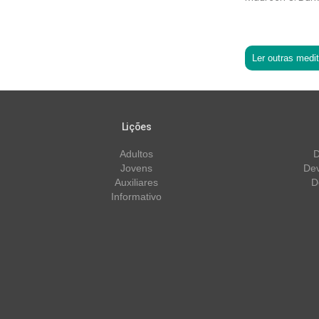
Ler outras medi
Lições
Adultos
D
Jovens
Dev
Auxiliares
D
Informativo