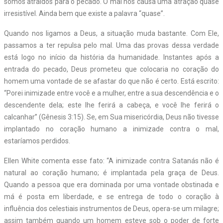
somos atraídos para o pecado. O mal nos causa uma atração quase
irresistível. Ainda bem que existe a palavra “quase”.
Quando nos ligamos a Deus, a situação muda bastante. Com Ele,
passamos a ter repulsa pelo mal. Uma das provas dessa verdade
está logo no início da história da humanidade. Instantes após a
entrada do pecado, Deus prometeu que colocaria no coração do
homem uma vontade de se afastar do que não é certo. Está escrito:
“Porei inimizade entre você e a mulher, entre a sua descendência e o
descendente dela; este lhe ferirá a cabeça, e você lhe ferirá o
calcanhar” (Gênesis 3:15). Se, em Sua misericórdia, Deus não tivesse
implantado no coração humano a inimizade contra o mal,
estaríamos perdidos.
Ellen White comenta esse fato: “A inimizade contra Satanás não é
natural ao coração humano; é implantada pela graça de Deus.
Quando a pessoa que era dominada por uma vontade obstinada e
má é posta em liberdade, e se entrega de todo o coração à
influência dos celestiais instrumentos de Deus, opera-se um milagre;
assim também quando um homem esteve sob o poder de forte