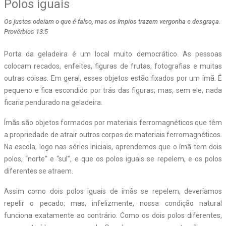
Polos iguais
Os justos odeiam o que é falso, mas os ímpios trazem vergonha e desgraça.
Provérbios 13:5
Porta da geladeira é um local muito democrático. As pessoas
colocam recados, enfeites, figuras de frutas, fotografias e muitas
outras coisas. Em geral, esses objetos estão fixados por um ímã. É
pequeno e fica escondido por trás das figuras; mas, sem ele, nada
ficaria pendurado na geladeira.
Ímãs são objetos formados por materiais ferromagnéticos que têm
a propriedade de atrair outros corpos de materiais ferromagnéticos.
Na escola, logo nas séries iniciais, aprendemos que o ímã tem dois
polos, “norte” e “sul”, e que os polos iguais se repelem, e os polos
diferentes se atraem.
Assim como dois polos iguais de ímãs se repelem, deveríamos
repelir o pecado; mas, infelizmente, nossa condição natural
funciona exatamente ao contrário. Como os dois polos diferentes,