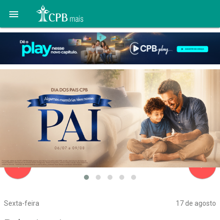

navigate_before
navigate_next
Sexta-feira
17 de agosto