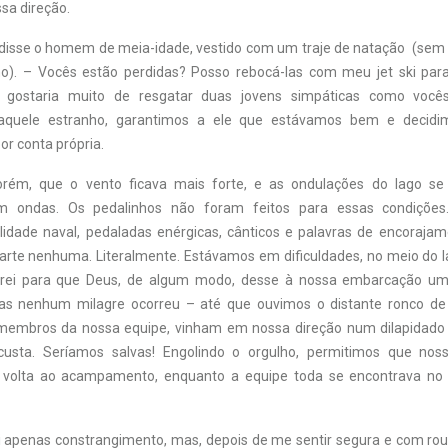
sa direção.
 disse o homem de meia-idade, vestido com um traje de natação (sem
mo). – Vocês estão perdidas? Posso rebocá-las com meu jet ski par
u gostaria muito de resgatar duas jovens simpáticas como voc
aquele estranho, garantimos a ele que estávamos bem e decidi
 conta própria.
rém, que o vento ficava mais forte, e as ondulações do lago s
m ondas. Os pedalinhos não foram feitos para essas condições
lidade naval, pedaladas enérgicas, cânticos e palavras de encoraj
arte nenhuma. Literalmente. Estávamos em dificuldades, no meio do l
 Orei para que Deus, de algum modo, desse à nossa embarcação u
as nenhum milagre ocorreu – até que ouvimos o distante ronco de
membros da nossa equipe, vinham em nossa direção num dilapidado 
custa. Seríamos salvas! Engolindo o orgulho, permitimos que nos
volta ao acampamento, enquanto a equipe toda se encontrava no 
nti apenas constrangimento, mas, depois de me sentir segura e com rou