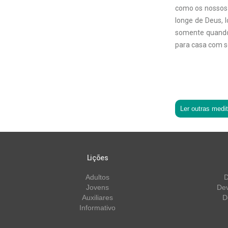
como os nossos 
longe de Deus, 
somente quando
para casa com s
Ler outras medi
Lições
Adultos
D
Jovens
Dev
Auxiliares
D
Informativo