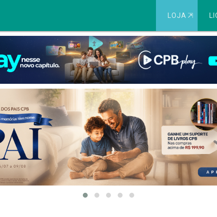
LOJA
⇱
LI