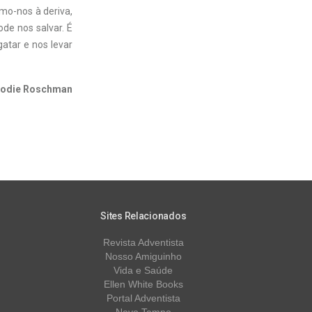
mo-nos à deriva,
de nos salvar. É
tar e nos levar
odie Roschman
Sites Relacionados
Revista Adventista
Nosso Amiguinho
Vida e Saúde
Ellen White Books
Portal Adventista