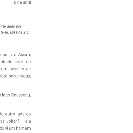
10 de abril
ente dado por
ê-la. Efésios 2:8,
po livre. Assim,
bado livre de
m um passeio de
lete salva-vidas,
o lago Rousseau,
o outro lado do
os voltar? – ela
ando vi um homem