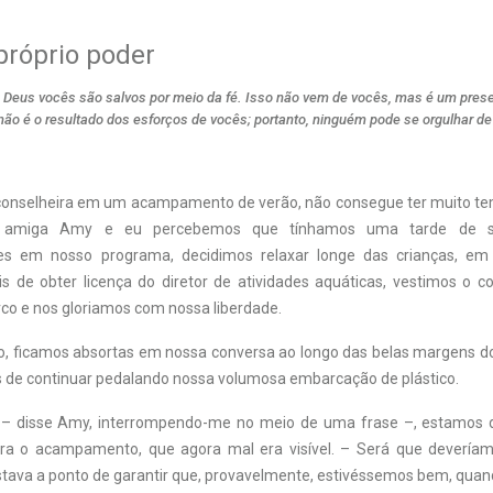
próprio poder
e Deus vocês são salvos por meio da fé. Isso não vem de vocês, mas é um pres
ão é o resultado dos esforços de vocês; portanto, ninguém pode se orgulhar de t
onselheira em um acampamento de verão, não consegue ter muito tem
 amiga Amy e eu percebemos que tínhamos uma tarde de sá
des em nosso programa, decidimos relaxar longe das crianças, e
s de obter licença do diretor de atividades aquáticas, vestimos o co
co e nos gloriamos com nossa liberdade.
 ficamos absortas em nossa conversa ao longo das belas margens d
de continuar pedalando nossa volumosa embarcação de plástico.
e – disse Amy, interrompendo-me no meio de uma frase –, estamos d
ara o acampamento, que agora mal era visível. – Será que deveríam
stava a ponto de garantir que, provavelmente, estivéssemos bem, qu