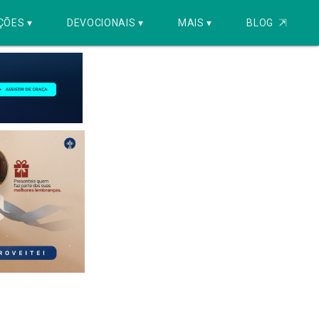
ÇÕES ▾
DEVOCIONAIS ▾
MAIS ▾
BLOG
⇱