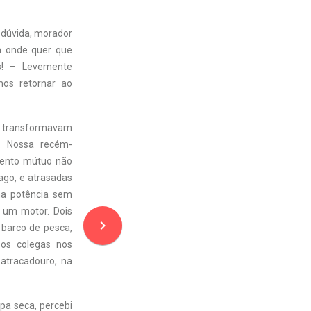
 dúvida, morador
a onde quer que
ês! – Levemente
mos retornar ao
e transformavam
. Nossa recém-
amento mútuo não
ago, e atrasadas
ma potência sem
 um motor. Dois
navigate_next
barco de pesca,
sos colegas nos
atracadouro, na
pa seca, percebi