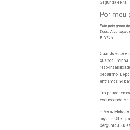
Segunda-feira
Por meu 
Pois pela graça d
Deus. A salvação n
9, NTLH
Quando você é c
quando minha
responsabilida
pedalinho. Depoi
entramos no bar
Em pouco tempo,
esquecendo-nos 
– Veja, Melodi
lago! – Olhei p
perguntou. Eu e