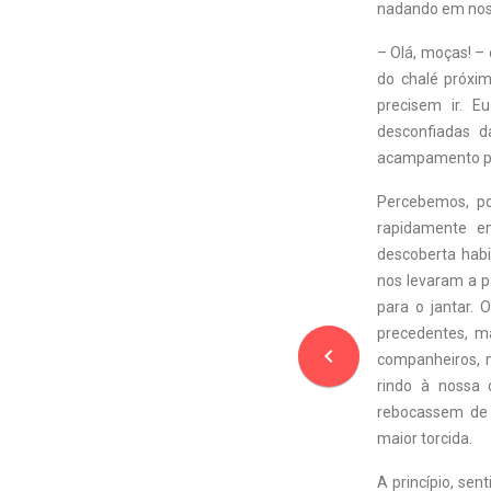
nadando em nos
– Olá, moças! –
do chalé próxi
precisem ir. E
desconfiadas d
acampamento por
Percebemos, po
rapidamente e
descoberta habi
nos levaram a p
para o jantar.
precedentes, m
navigate_before
companheiros, 
rindo à nossa 
rebocassem de 
maior torcida.
A princípio, se