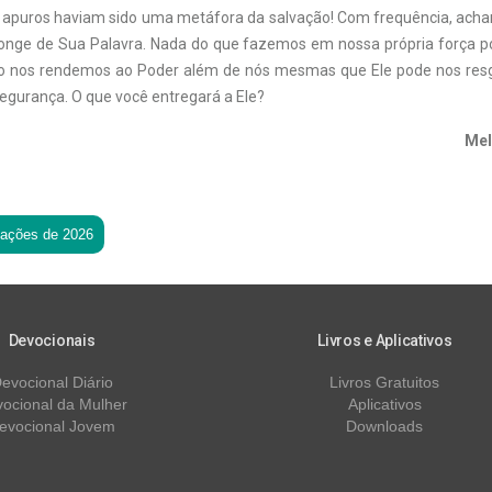
apuros haviam sido uma metáfora da salvação! Com frequência, acha
longe de Sua Palavra. Nada do que fazemos em nossa própria força po
 nos rendemos ao Poder além de nós mesmas que Ele pode nos resga
egurança. O que você entregará a Ele?
Mel
tações de 2026
Devocionais
Livros e Aplicativos
evocional Diário
Livros Gratuitos
ocional da Mulher
Aplicativos
evocional Jovem
Downloads