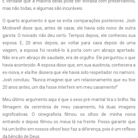
É verdade que a maioria delas pode ser evitada com preservativos,
mas não todas, e algumas são incuráveis.
O quarto argumento é que se evita comparações posteriores. Josh
Mcdowell disse que, antes de casar, ele havia sido noivo de outra
garota. O noivado não deu certo. Tempos depois, ele conheceu sua
esposa. E, 20 anos depois, ao voltar para casa depois de uma
viagem, a esposa foi recebê-lo à porta com um abraço apertado.
Não era um abraço de saudade, era de orgulho. Ele perguntou o que
havia acontecido. A esposa disse que, em sua ausência, conhecera a
ex-noiva, e ela lhe dissera que ele havia sido respeitador no namoro.
Josh concluiu: “Nunca imaginei que um relacionamento que eu tive
20 anos antes, um dia fosse interferir em meu casamento!”
Meu último argumento aqui é que o sexo pré-marital tira o brilho. Na
filmagem da cerimônia de meu casamento, há duas imagens
significativas. O cinegrafista filmou os olhos de minha noiva
entrando e depois filmou os meus lá na frente. Posso garantir que
há um brilho em nossos olhos! Isso faz a diferença, pois é um reflexo
da bênção de Deus.