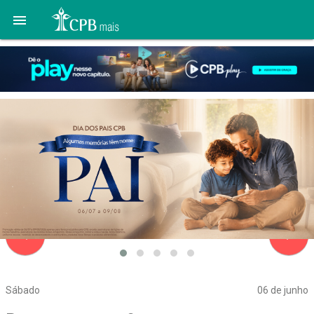

navigate_before
navigate_next
Sábado
06 de junho