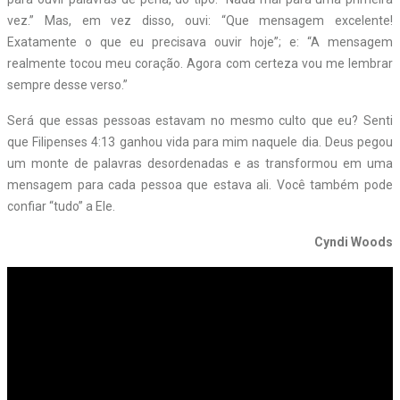
vez.” Mas, em vez disso, ouvi: “Que mensagem excelente!
Exatamente o que eu precisava ouvir hoje”; e: “A mensagem
realmente tocou meu coração. Agora com certeza vou me lembrar
sempre desse verso.”
Será que essas pessoas estavam no mesmo culto que eu? Senti
que Filipenses 4:13 ganhou vida para mim naquele dia. Deus pegou
um monte de palavras desordenadas e as transformou em uma
mensagem para cada pessoa que estava ali. Você também pode
confiar “tudo” a Ele.
Cyndi Woods