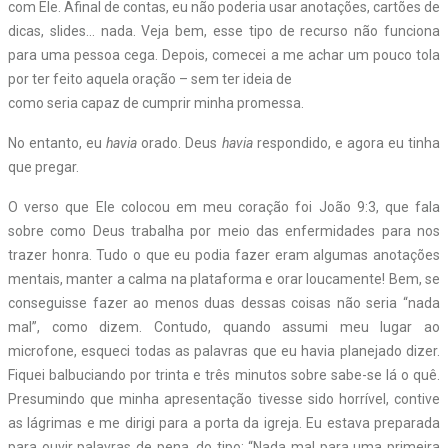
com Ele. Afinal de contas, eu não poderia usar anotações, cartões de
dicas, slides… nada. Veja bem, esse tipo de recurso não funciona
para uma pessoa cega. Depois, comecei a me achar um pouco tola
por ter feito aquela oração – sem ter ideia de
como seria capaz de cumprir minha promessa.
No entanto, eu
havia
orado. Deus
havia
respondido, e agora eu tinha
que pregar.
O verso que Ele colocou em meu coração foi João 9:3, que fala
sobre como Deus trabalha por meio das enfermidades para nos
trazer honra. Tudo o que eu podia fazer eram algumas anotações
mentais, manter a calma na plataforma e orar loucamente! Bem, se
conseguisse fazer ao menos duas dessas coisas não seria “nada
mal”, como dizem. Contudo, quando assumi meu lugar ao
microfone, esqueci todas as palavras que eu havia planejado dizer.
Fiquei balbuciando por trinta e três minutos sobre sabe-se lá o quê.
Presumindo que minha apresentação tivesse sido horrível, contive
as lágrimas e me dirigi para a porta da igreja. Eu estava preparada
para ouvir palavras de pena, do tipo: “Nada mal para uma primeira