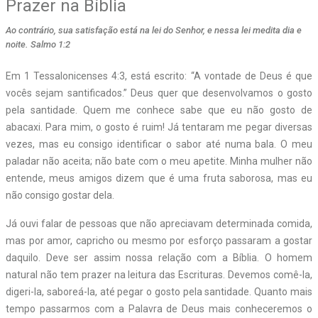
Prazer na Bíblia
Ao contrário, sua satisfação está na lei do Senhor, e nessa lei medita dia e
noite. Salmo 1:2
Em 1 Tessalonicenses 4:3, está escrito: “A vontade de Deus é que
vocês sejam santificados.” Deus quer que desenvolvamos o gosto
pela santidade. Quem me conhece sabe que eu não gosto de
abacaxi. Para mim, o gosto é ruim! Já tentaram me pegar diversas
vezes, mas eu consigo identificar o sabor até numa bala. O meu
paladar não aceita; não bate com o meu apetite. Minha mulher não
entende, meus amigos dizem que é uma fruta saborosa, mas eu
não consigo gostar dela.
Já ouvi falar de pessoas que não apreciavam determinada comida,
mas por amor, capricho ou mesmo por esforço passaram a gostar
daquilo. Deve ser assim nossa relação com a Bíblia. O homem
natural não tem prazer na leitura das Escrituras. Devemos comê-la,
digeri-la, saboreá-la, até pegar o gosto pela santidade. Quanto mais
tempo passarmos com a Palavra de Deus mais conheceremos o