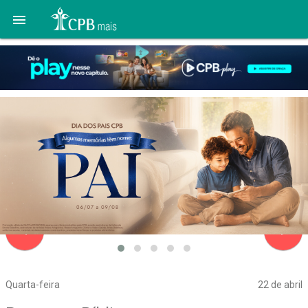

navigate_before
navigate_next
Quarta-feira
22 de abril