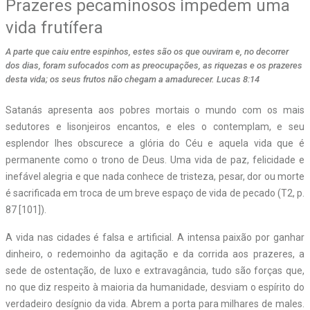
Prazeres pecaminosos impedem uma
vida frutífera
A parte que caiu entre espinhos, estes são os que ouviram e, no decorrer
dos dias, foram sufocados com as preocupações, as riquezas e os prazeres
desta vida; os seus frutos não chegam a amadurecer. Lucas 8:14
S
atanás apresenta aos pobres mortais o mundo com os mais
sedutores e lisonjeiros encantos, e eles o contemplam, e seu
esplendor lhes obscurece a glória do Céu e aquela vida que é
permanente como o trono de Deus. Uma vida de paz, felicidade e
inefável alegria e que nada conhece de tristeza, pesar, dor ou morte
é sacrificada em troca de um breve espaço de vida de pecado (T2, p.
87 [101]).
A vida nas cidades é falsa e artificial. A intensa paixão por ganhar
dinheiro, o redemoinho da agitação e da corrida aos prazeres, a
sede de ostentação, de luxo e extravagância, tudo são forças que,
no que diz respeito à maioria da humanidade, desviam o espírito do
verdadeiro desígnio da vida. Abrem a porta para milhares de males.