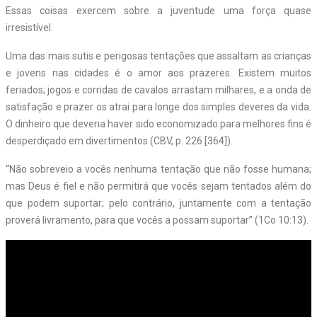
Essas coisas exercem sobre a juventude uma força quase
irresistível.
Uma das mais sutis e perigosas tentações que assaltam as crianças
e jovens nas cidades é o amor aos prazeres. Existem muitos
feriados; jogos e corridas de cavalos arrastam milhares, e a onda de
satisfação e prazer os atrai para longe dos simples deveres da vida.
O dinheiro que deveria haver sido economizado para melhores fins é
desperdiçado em divertimentos (CBV, p. 226 [364]).
“Não sobreveio a vocês nenhuma tentação que não fosse humana;
mas Deus é fiel e não permitirá que vocês sejam tentados além do
que podem suportar; pelo contrário, juntamente com a tentação
proverá livramento, para que vocês a possam suportar” (1Co 10:13).