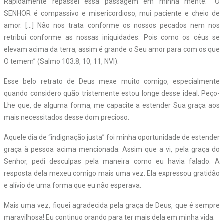
Rapidamente repassei essa passagem em minha mente: “O
SENHOR é compassivo e misericordioso, mui paciente e cheio de
amor. […] Não nos trata conforme os nossos pecados nem nos
retribui conforme as nossas iniquidades. Pois como os céus se
elevam acima da terra, assim é grande o Seu amor para com os que
O temem” (Salmo 103:8, 10, 11, NVI).
Esse belo retrato de Deus mexe muito comigo, especialmente
quando considero quão tristemente estou longe desse ideal. Peço-
Lhe que, de alguma forma, me capacite a estender Sua graça aos
mais necessitados desse dom precioso.
Aquele dia de “indignação justa” foi minha oportunidade de estender
graça à pessoa acima mencionada. Assim que a vi, pela graça do
Senhor, pedi desculpas pela maneira como eu havia falado. A
resposta dela mexeu comigo mais uma vez. Ela expressou gratidão
e alívio de uma forma que eu não esperava.
Mais uma vez, fiquei agradecida pela graça de Deus, que é sempre
maravilhosa! Eu continuo orando para ter mais dela em minha vida.