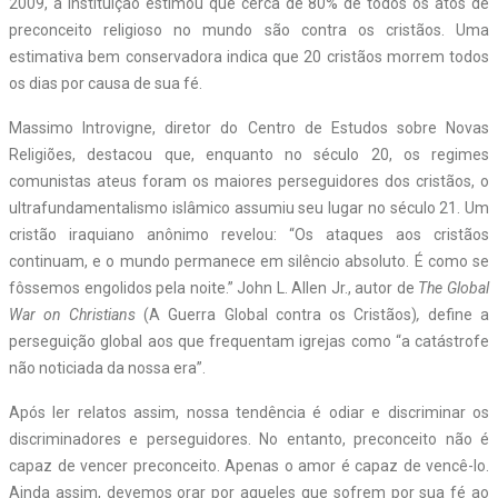
2009, a instituição estimou que cerca de 80% de todos os atos de
preconceito religioso no mundo são contra os cristãos. Uma
estimativa bem conservadora indica que 20 cristãos morrem todos
os dias por causa de sua fé.
Massimo Introvigne, diretor do Centro de Estudos sobre Novas
Religiões, destacou que, enquanto no século 20, os regimes
comunistas ateus foram os maiores perseguidores dos cristãos, o
ultrafundamentalismo islâmico assumiu seu lugar no século 21. Um
cristão iraquiano anônimo revelou: “Os ataques aos cristãos
continuam, e o mundo permanece em silêncio absoluto. É como se
fôssemos engolidos pela noite.” John L. Allen Jr., autor de
The Global
War on Christians
(A Guerra Global contra os Cristãos)
,
define a
perseguição global aos que frequentam igrejas como “a catástrofe
não noticiada da nossa era”.
Após ler relatos assim, nossa tendência é odiar e discriminar os
discriminadores e perseguidores. No entanto, preconceito não é
capaz de vencer preconceito. Apenas o amor é capaz de vencê-lo.
Ainda assim, devemos orar por aqueles que sofrem por sua fé ao