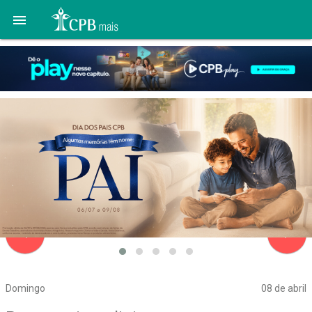

navigate_before
navigate_next
Domingo
08 de abril