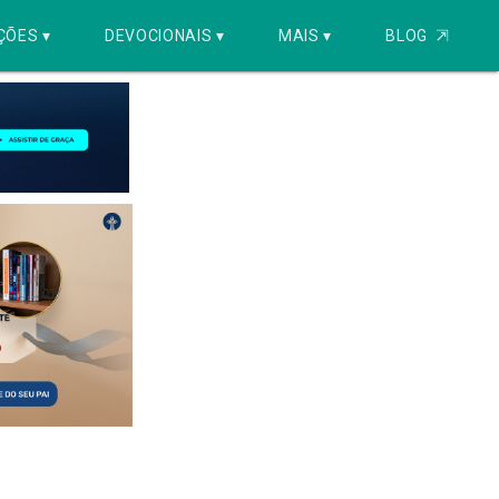
ÇÕES ▾
DEVOCIONAIS ▾
MAIS ▾
BLOG
⇱