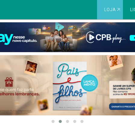
LOJA
⇱
LI