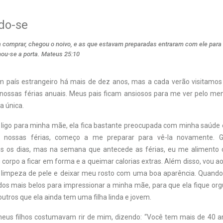
do-se
ra comprar, chegou o noivo, e as que estavam preparadas entraram com ele para 
ou-se a porta. Mateus 25:10
país estrangeiro há mais de dez anos, mas a cada verão visitamos 
nossas férias anuais. Meus pais ficam ansiosos para me ver pelo m
ha única.
igo para minha mãe, ela fica bastante preocupada com minha saúde
 nossas férias, começo a me preparar para vê-la novamente. G
s os dias, mas na semana que antecede as férias, eu me alimento
corpo a ficar em forma e a queimar calorias extras. Além disso, vou a
limpeza de pele e deixar meu rosto com uma boa aparência. Quando 
dos mais belos para impressionar a minha mãe, para que ela fique or
outros que ela ainda tem uma filha linda e jovem.
us filhos costumavam rir de mim, dizendo: “Você tem mais de 40 a