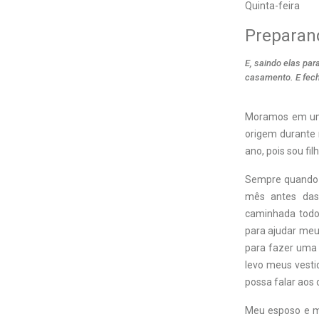
Quinta-feira
Preparan
E, saindo elas pa
casamento. E fech
Moramos em um 
origem durante 
ano, pois sou fil
Sempre quando l
mês antes das
caminhada todo
para ajudar meu 
para fazer uma 
levo meus vesti
possa falar aos 
Meu esposo e me