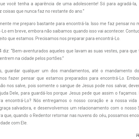
ue você tenha a aparência de uma adolescente! Só para agradá-la, 
z coisas que nunca faz no restante do ano.”
mente me preparo bastante para encontrá-la. Isso me faz pensar no me
Lo em breve, embora não saibamos quando isso vai acontecer. Cont
jeito que estamos. Precisamos nos preparar para encontrá-Lo.
4 diz: “Bem-aventurados aqueles que lavam as suas vestes, para que 
 entrem na cidade pelos portões.”
ãos, guardar qualquer um dos mandamentos, até o mandamento do
a nos fazer pensar que estamos preparados para encontrá-Lo. Embo
o nos salve, pois somente o sangue de Jesus pode nos salvar, deve
juda Dele, para guardá-los porque Jesus pede que assim o façamos
a encontrá-Lo? Nós entregamos o nosso coração e a nossa vida
graça salvadora, e desenvolvemos um relacionamento com o nosso 
ra que, quando o Redentor retornar nas nuvens do céu, possamos enco
idade com Ele.
H