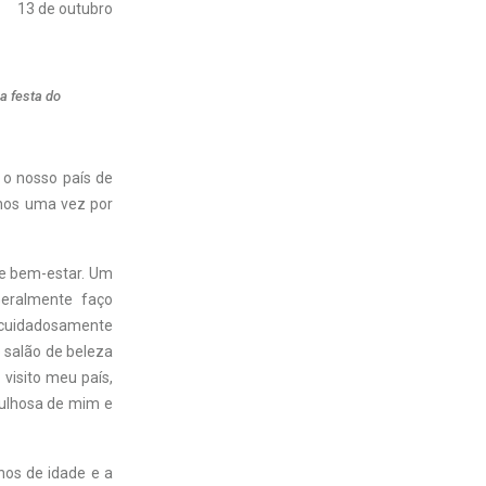
13 de outubro
a festa do
o nosso país de
enos uma vez por
 e bem-estar. Um
eralmente faço
 cuidadosamente
o salão de beleza
visito meu país,
gulhosa de mim e
nos de idade e a