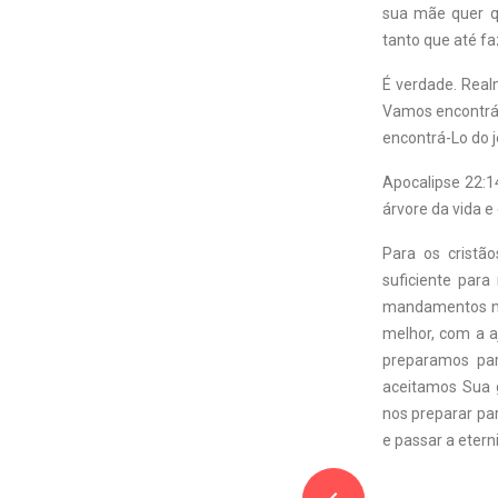
sua mãe quer q
tanto que até fa
É verdade. Real
Vamos encontrá-
encontrá-Lo do 
Apocalipse 22:1
árvore da vida e
Para os crist
suficiente par
mandamentos nã
melhor, com a a
preparamos par
aceitamos Sua 
nos preparar pa
e passar a etern