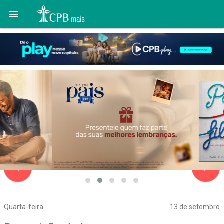

navigate_before
navigate_next
Quarta-feira
13 de setembro