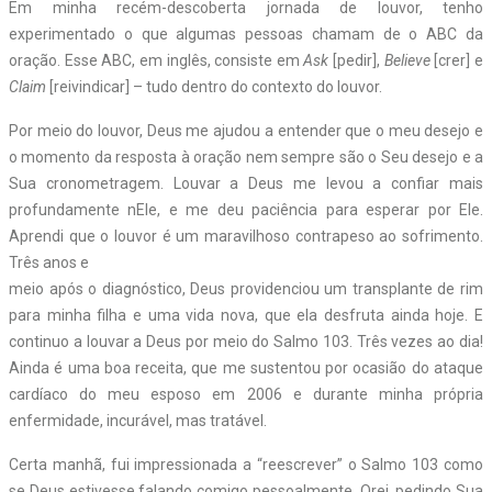
Em minha recém-descoberta jornada de louvor, tenho
experimentado o que algumas pessoas chamam de o ABC da
oração. Esse ABC, em inglês, consiste em
Ask
[pedir],
Believe
[crer] e
Claim
[reivindicar] – tudo dentro do contexto do louvor.
Por meio do louvor, Deus me ajudou a entender que o meu desejo e
o momento da resposta à oração nem sempre são o Seu desejo e a
Sua cronometragem. Louvar a Deus me levou a confiar mais
profundamente nEle, e me deu paciência para esperar por Ele.
Aprendi que o louvor é um maravilhoso contrapeso ao sofrimento.
Três anos e
meio após o diagnóstico, Deus providenciou um transplante de rim
para minha filha e uma vida nova, que ela desfruta ainda hoje. E
continuo a louvar a Deus por meio do Salmo 103. Três vezes ao dia!
Ainda é uma boa receita, que me sustentou por ocasião do ataque
cardíaco do meu esposo em 2006 e durante minha própria
enfermidade, incurável, mas tratável.
Certa manhã, fui impressionada a “reescrever” o Salmo 103 como
se Deus estivesse falando comigo pessoalmente. Orei, pedindo Sua