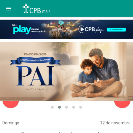

navigate_before
navigate_next
Domingo
12 de novembro