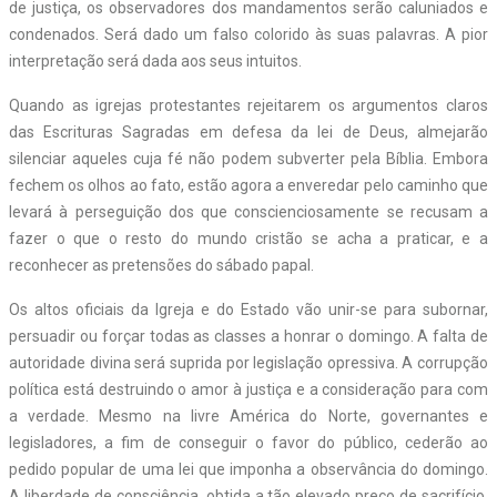
de justiça, os observadores dos mandamentos serão caluniados e
condenados. Será dado um falso colorido às suas palavras. A pior
interpretação será dada aos seus intuitos.
Quando as igrejas protestantes rejeitarem os argumentos claros
das Escrituras Sagradas em defesa da lei de Deus, almejarão
silenciar aqueles cuja fé não podem subverter pela Bíblia. Embora
fechem os olhos ao fato, estão agora a enveredar pelo caminho que
levará à perseguição dos que conscienciosamente se recusam a
fazer o que o resto do mundo cristão se acha a praticar, e a
reconhecer as pretensões do sábado papal.
Os altos oficiais da Igreja e do Estado vão unir-se para subornar,
persuadir ou forçar todas as classes a honrar o domingo. A falta de
autoridade divina será suprida por legislação opressiva. A corrupção
política está destruindo o amor à justiça e a consideração para com
a verdade. Mesmo na livre América do Norte, governantes e
legisladores, a fim de conseguir o favor do público, cederão ao
pedido popular de uma lei que imponha a observância do domingo.
A liberdade de consciência, obtida a tão elevado preço de sacrifício,