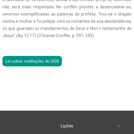
não será mais respeitada. No conflito prestes a desencadear-se,
veremos exemplificadas as palavras do profeta: “Irou-se o dragão
contra a mulher e foi pelejar com os restantes da sua descendência,
os que guardam os mandamentos de Deus e têm o testemunho de
Jesus” (Ap 12:17) (
O Grande Conflito
, p. 591, 592).
Ler outras meditações de 2026
Lições