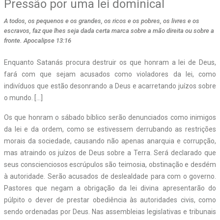
Pressão por uma lei dominical
A todos, os pequenos e os grandes, os ricos e os pobres, os livres e os
escravos, faz que lhes seja dada certa marca sobre a mão direita ou sobre a
fronte. Apocalipse 13:16
Enquanto Satanás procura destruir os que honram a lei de Deus,
fará com que sejam acusados como violadores da lei, como
indivíduos que estão desonrando a Deus e acarretando juízos sobre
o mundo. […]
Os que honram o sábado bíblico serão denunciados como inimigos
da lei e da ordem, como se estivessem derrubando as restrições
morais da sociedade, causando não apenas anarquia e corrupção,
mas atraindo os juízos de Deus sobre a Terra. Será declarado que
seus conscienciosos escrúpulos são teimosia, obstinação e desdém
à autoridade. Serão acusados de deslealdade para com o governo.
Pastores que negam a obrigação da lei divina apresentarão do
púlpito o dever de prestar obediência às autoridades civis, como
sendo ordenadas por Deus. Nas assembleias legislativas e tribunais