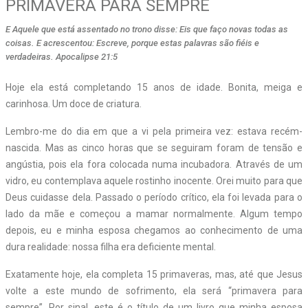
PRIMAVERA PARA SEMPRE
E Aquele que está assentado no trono disse: Eis que faço novas todas as
coisas. E acrescentou: Escreve, porque estas palavras são fiéis e
verdadeiras. Apocalipse 21:5
Hoje ela está completando 15 anos de idade. Bonita, meiga e
carinhosa. Um doce de criatura.
Lembro-me do dia em que a vi pela primeira vez: estava recém-
nascida. Mas as cinco horas que se seguiram foram de tensão e
angústia, pois ela fora colocada numa incubadora. Através de um
vidro, eu contemplava aquele rostinho inocente. Orei muito para que
Deus cuidasse dela. Passado o período crítico, ela foi levada para o
lado da mãe e começou a mamar normalmente. Algum tempo
depois, eu e minha esposa chegamos ao conhecimento de uma
dura realidade: nossa filha era deficiente mental.
Exatamente hoje, ela completa 15 primaveras, mas, até que Jesus
volte a este mundo de sofrimento, ela será “primavera para
sempre”. Por sinal, este é o título de um livro que minha esposa