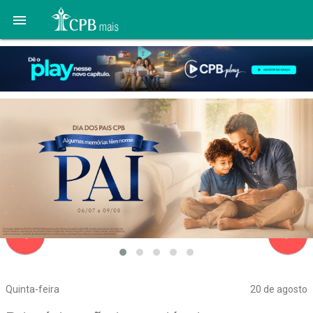

navigate_before
navigate_next
Quinta-feira
20 de agosto