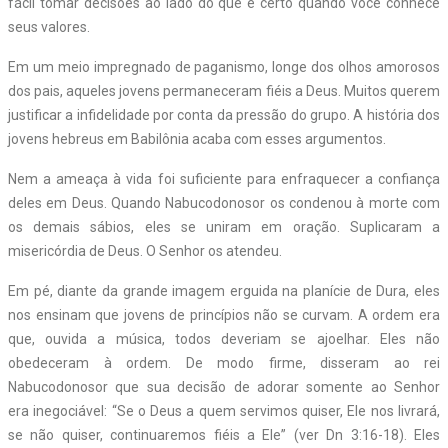
fácil tomar decisões ao lado do que é certo quando você conhece
seus valores.
Em um meio impregnado de paganismo, longe dos olhos amorosos
dos pais, aqueles jovens permaneceram fiéis a Deus. Muitos querem
justificar a infidelidade por conta da pressão do grupo. A história dos
jovens hebreus em Babilônia acaba com esses argumentos.
Nem a ameaça à vida foi suficiente para enfraquecer a confiança
deles em Deus. Quando Nabucodonosor os condenou à morte com
os demais sábios, eles se uniram em oração. Suplicaram a
misericórdia de Deus. O Senhor os atendeu.
Em pé, diante da grande imagem erguida na planície de Dura, eles
nos ensinam que jovens de princípios não se curvam. A ordem era
que, ouvida a música, todos deveriam se ajoelhar. Eles não
obedeceram à ordem. De modo firme, disseram ao rei
Nabucodonosor que sua decisão de adorar somente ao Senhor
era inegociável: “Se o Deus a quem servimos quiser, Ele nos livrará,
se não quiser, continuaremos fiéis a Ele” (ver Dn 3:16-18). Eles