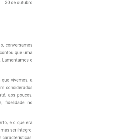
30 de outubro
apo, conversamos
e contou que uma
te. Lamentamos o
m que vivemos, a
ram considerados
tá, aos poucos,
, fidelidade no
rto, e o que era
 mas ser íntegro.
características.