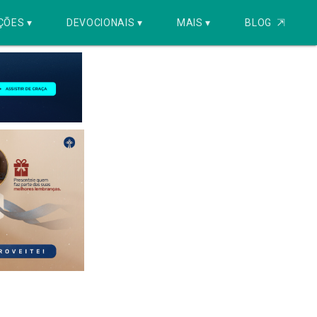
ÇÕES ▾
DEVOCIONAIS ▾
MAIS ▾
BLOG
⇱