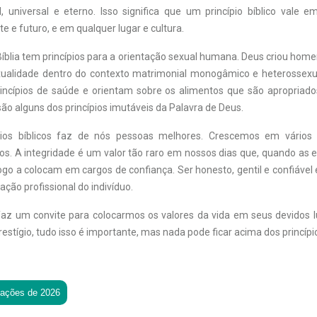
, universal e eterno. Isso significa que um princípio bíblico vale 
e e futuro, e em qualquer lugar e cultura.
Bíblia tem princípios para a orientação sexual humana. Deus criou hom
ualidade dentro do contexto matrimonial monogâmico e heterossexua
ncípios de saúde e orientam sobre os alimentos que são apropriad
o alguns dos princípios imutáveis da Palavra de Deus.
ípios bíblicos faz de nós pessoas melhores. Crescemos em vários
os. A integridade é um valor tão raro em nossos dias que, quando a
go a colocam em cargos de confiança. Ser honesto, gentil e confiável
ação profissional do indivíduo.
faz um convite para colocarmos os valores da vida em seus devidos lu
prestígio, tudo isso é importante, mas nada pode ficar acima dos princípio
tações de 2026