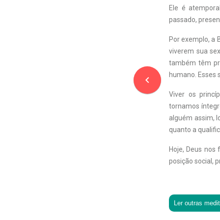
Ele é atemporal
passado, present
Por exemplo, a 
viverem sua sex
também têm pri
humano. Esses sã
navigate_before
Viver os princ
tornamos íntegr
alguém assim, lo
quanto a qualific
Hoje, Deus nos 
posição social, 
Ler outras medi