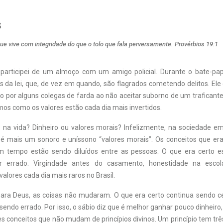
s
ue vive com integridade do que o tolo que fala perversamente. Provérbios 19:1
 participei de um almoço com um amigo policial. Durante o bate­-p
 da lei, que, de vez em quando, são flagrados cometendo delitos. El
do por alguns colegas de farda ao não aceitar suborno de um trafican
os como os valores estão cada dia mais invertidos.
 na vida? Dinheiro ou valores morais? Infelizmente, na sociedade e
 é mais um sonoro e uníssono “valores morais”. Os conceitos que e
m tempo estão sendo diluídos entre as pessoas. O que era certo es
 errado. Virgindade antes do casamento, honestidade na escola
alores cada dia mais raros no Brasil.
ara Deus, as coisas não mudaram. O que era certo continua sendo ce
sendo errado. Por isso, o sábio diz que é melhor ganhar pouco dinheiro,
conceitos que não mudam de princípios divinos. Um princípio tem três 