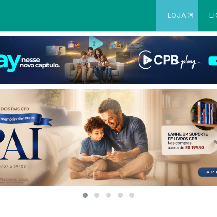
LOJA
⇱
LI