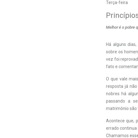
Terça-feira
Princípio
Melhor é o pobre q
Há alguns dias,
sobre os homens
vez foi reprova
fato e comentam
O que vale mais
resposta já não
nobres há algu
passando a ser
matrimônio são v
Acontece que, p
errado continua 
Chamamos esses 