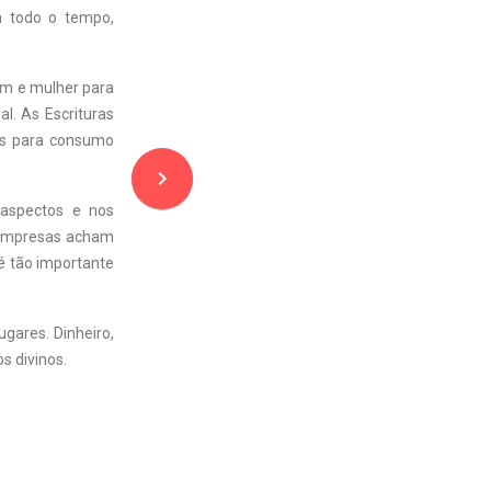
em todo o tempo,
em e mulher para
l. As Escrituras
os para consumo
navigate_next
 aspectos e nos
s empresas acham
 é tão importante
gares. Dinheiro,
s divinos.