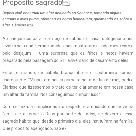
Propósito sagrado
Depois Noé construiu um altar dedicado ao Senhor e, tomando alguns
animais e aves puros, ofereceu-os como holocausto, queimando-os sobre o
altar. Gênesis 8:20
Ao chegarmos para o almoço de sábado, o casal octogenário nos
levou à sala onde, emocionados, nos mostraram a linda mesa com o
belo desjejum – uma surpresa que os filhos e netos haviam
preparado pela passagem do 61º aniversário de casamento deles.
Então o marido, de cabelo branquinho e o costumeiro sorriso,
chamou-me: “Mirian, em nossa primeira noite de lua de mel, pedi a
Clarisse que fizéssemos o trato de ter diariamente em nossa casa
um altar da família. Nós conseguimos cumprir isso.”
Com certeza, a cumplicidade, o respeito e a unidade que se vê na
família, e o temor a Deus por parte de todos, se devem a esse
sagrado hábito que, desde o primeiro dia, eles instituíram na família.
Que propósito abençoado, não é?