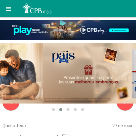

navigate_before
navigate_next
Quinta-feira
27 de maio